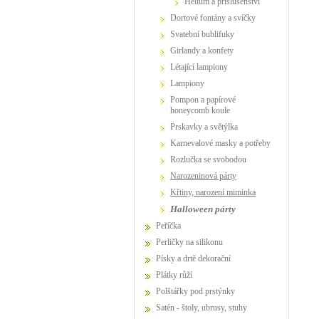
Hélium a příslušenství
dortové fontány a svíčky
Svatební bublifuky
girlandy a konfety
létající lampiony
lampiony
pompon a papírové
honeycomb koule
prskavky a světýlka
karnevalové masky a potřeby
Rozlučka se svobodou
narozeninová párty
křtiny, narození miminka
Halloween párty
Peříčka
Perličky na silikonu
Písky a drtě dekorační
Plátky růží
Polštářky pod prstýnky
Satén - štoly, ubrusy, stuhy