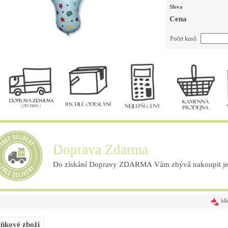
Sleva
Cena
Počet kusů
Doprava Zdarma
Do získání Dopravy ZDARMA Vám zbývá nakoupit ješ
hlí
ňkové zboží