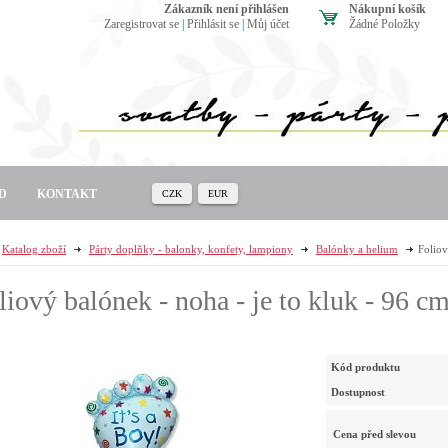
zákazník není přihlášen
Nákupní košík
Zaregistrovat se
|
Přihlásit se
|
Můj účet
Žádné Položky
D
KONTAKT
CZK
EUR
Katalog zboží
Párty doplňky - balonky, konfety, lampiony
Balónky a helium
Foliov
liový balónek - noha - je to kluk - 96 c
Kód produktu
Dostupnost
Cena před slevou