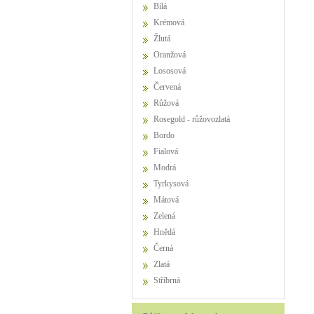
Bílá
Krémová
Žlutá
Oranžová
Lososová
Červená
Růžová
Rosegold - růžovozlatá
Bordo
Fialová
Modrá
Tyrkysová
Mátová
Zelená
Hnědá
Černá
Zlatá
Stříbrná