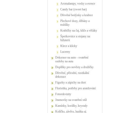
Aromalampy, vosky a esence
Candy bar (sweet bar)
Dřevěné bedýnky a krabice
Plechové dozy, džbány a
truhlíky
Krabičky na čaj, klíče a věšáky
Šperkovnice a stojany na
bižuterii
Klece a klícky
Lucerny
Dekorace na auto - svatební
ozdoby na auta
Doplňky pro nevěsty a družičky
Dřevěné, přírodní, rustikální
dekorace
Figurky a zápichy na dort
Floristika, potřeby pro aranžování
Fotorekvizity
Jmenovky na svatební stůl
Kamínky, korálky, krystaly
Kolíčky, závěsy, lepítka aj.