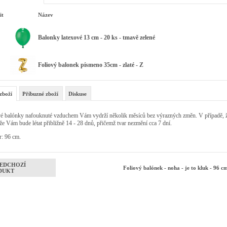
it
Název
Balonky latexové 13 cm - 20 ks - tmavě zelené
Foliový balonek písmeno 35cm - zlaté - Z
zboží
Příbuzné zboží
Diskuse
é balónky nafouknuté vzduchem Vám vydrží několik měsíců bez výrazných změn. V případě, že
 že Vám bude létat přibližně 14 - 28 dnů, přičemž tvar nezmění cca 7 dní.
r: 96 cm.
EDCHOZÍ
Foliový balónek - noha - je to kluk - 96 
DUKT