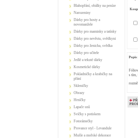
Blahopřání, obálky na peníze
Koup
Narozeniny
Dárky pro hosty a
novomanžele
Dárky pro maminky a tatínky
Dárky pro nevěstu, svědkyni
Dárky pro ženicha, svědka
Dárky pro učitele
Popis 
Jedlé a tekuté dárky
Kosmetické dárky
Fóliov
Pokladničky a krabičky na
s tím,
přání
rozmě
Skleničky
Obrazy
Hrníčky
PŘ
PRO
Lapače snů
Svíčky s potiskem
Fotorámečky
Provance styl - Levandule
Mušle a mořské dekorace