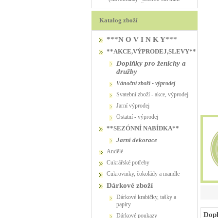
PŮJČOVNA
PŮJČOVNA
Katalog zboží
***N O V I N K Y***
**AKCE,VÝPRODEJ,SLEVY**
Doplňky pro ženichy a
družby
vánoční zboží - výprodej
svatební zboží - akce, výprodej
jarní výprodej
ostatní - výprodej
**SEZÓNNÍ NABÍDKA**
jarní dekorace
Andělé
Cukrářské potřeby
Cukrovinky, čokolády a mandle
Dárkové zboží
Dárkové krabičky, tašky a
papíry
Dopl
Dárkové poukazy