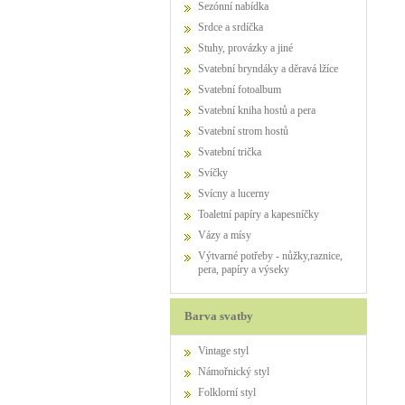
Sezónní nabídka
Srdce a srdíčka
Stuhy, provázky a jiné
Svatební bryndáky a děravá lžíce
Svatební fotoalbum
Svatební kniha hostů a pera
Svatební strom hostů
Svatební trička
Svíčky
Svícny a lucerny
Toaletní papíry a kapesníčky
Vázy a mísy
Výtvarné potřeby - nůžky,raznice,
pera, papíry a výseky
Barva svatby
Vintage styl
Námořnický styl
Folklorní styl