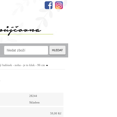
HLEDAT
ý balónek - noha - je to kluk - 96 cm
m
28244
Skladem
59,00 Kč