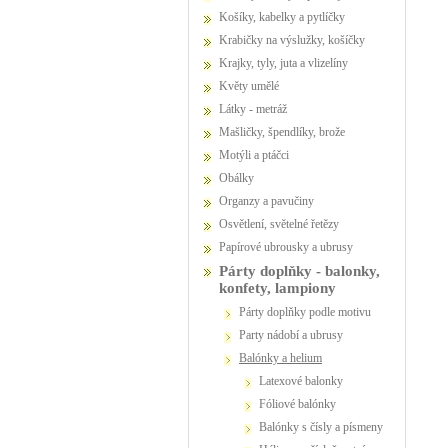
Košíky, kabelky a pytlíčky
Krabičky na výslužky, košíčky
Krajky, tyly, juta a vlizelíny
Květy umělé
Látky - metráž
Mašličky, špendlíky, brože
Motýli a ptáčci
Obálky
Organzy a pavučiny
Osvětlení, světelné řetězy
Papírové ubrousky a ubrusy
Párty doplňky - balonky,
konfety, lampiony
Párty doplňky podle motivu
party nádobí a ubrusy
Balónky a helium
Latexové balonky
Fóliové balónky
Balónky s čísly a písmeny