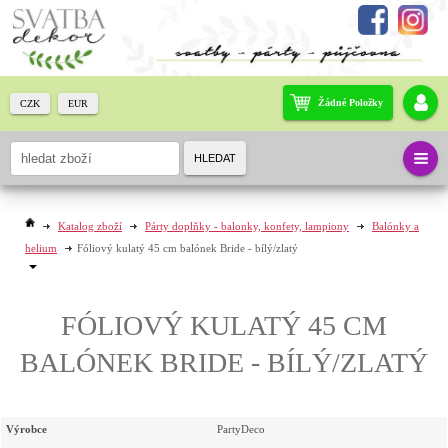
Žádné Položky
CZK
EUR
HLEDAT
Katalog zboží
Párty doplňky - balonky, konfety, lampiony
Balónky a
helium
Fóliový kulatý 45 cm balónek Bride - bílý/zlatý
FÓLIOVÝ KULATÝ 45 CM
BALÓNEK BRIDE - BÍLÝ/ZLATÝ
Výrobce
PartyDeco