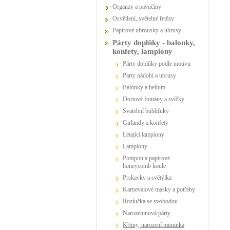
Organzy a pavučiny
Osvětlení, světelné řetězy
Papírové ubrousky a ubrusy
Párty doplňky - balonky,
konfety, lampiony
Párty doplňky podle motivu
party nádobí a ubrusy
Balónky a helium
dortové fontány a svíčky
Svatební bublifuky
girlandy a konfety
létající lampiony
lampiony
pompon a papírové
honeycomb koule
prskavky a světýlka
karnevalové masky a potřeby
Rozlučka se svobodou
narozeninová párty
křtiny, narození miminka