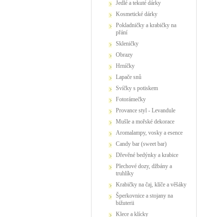
Jedlé a tekuté dárky
Kosmetické dárky
Pokladničky a krabičky na
přání
Skleničky
Obrazy
Hrníčky
Lapače snů
Svíčky s potiskem
Fotorámečky
Provance styl - Levandule
Mušle a mořské dekorace
Aromalampy, vosky a esence
Candy bar (sweet bar)
Dřevěné bedýnky a krabice
Plechové dozy, džbány a
truhlíky
Krabičky na čaj, klíče a věšáky
Šperkovnice a stojany na
bižuterii
Klece a klícky