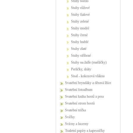
stuhy bordo
stuhy růžové
stuhy fialové
stuhy zelené
stuhy modré
stuhy černé
stuhy hnědé
stuhy zlaté
stuhy stříbrné
Stuhy na židle (mašličky)
perličky, dráty
sisal - kokosová vlákna
Svatební bryndáky a děravá lžíce
Svatební fotoalbum
Svatební kniha hostů a pera
Svatební strom hostů
Svatební trička
Svíčky
Svícny a lucerny
Toaletní papíry a kapesníčky