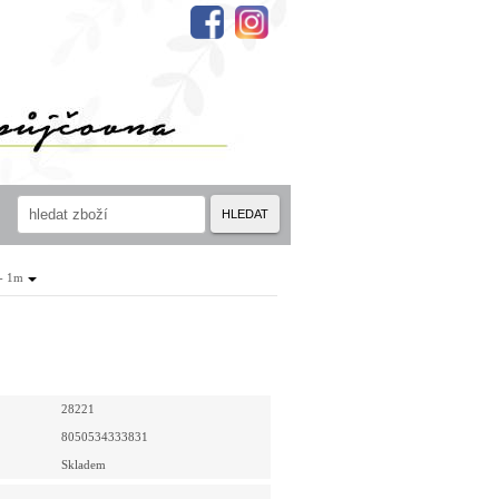
HLEDAT
- 1m
28221
8050534333831
Skladem