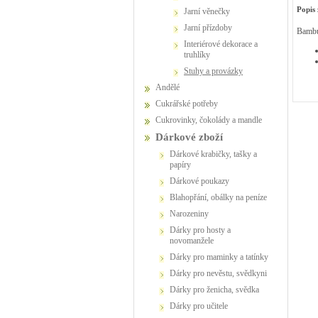
Popis 
jarní věnečky
jarní přízdoby
Bambu
interiérové dekorace a
truhlíky
stuhy a provázky
Andělé
Cukrářské potřeby
Cukrovinky, čokolády a mandle
Dárkové zboží
Dárkové krabičky, tašky a
papíry
Dárkové poukazy
Blahopřání, obálky na peníze
Narozeniny
Dárky pro hosty a
novomanžele
Dárky pro maminky a tatínky
Dárky pro nevěstu, svědkyni
Dárky pro ženicha, svědka
Dárky pro učitele