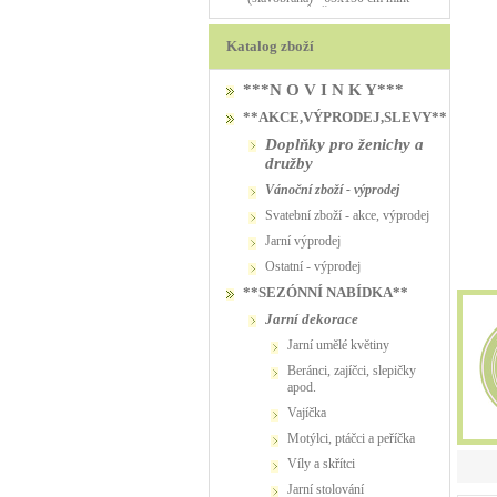
PŮJČOVNA
Katalog zboží
***N O V I N K Y***
**AKCE,VÝPRODEJ,SLEVY**
Doplňky pro ženichy a
družby
vánoční zboží - výprodej
svatební zboží - akce, výprodej
jarní výprodej
ostatní - výprodej
**SEZÓNNÍ NABÍDKA**
jarní dekorace
jarní umělé květiny
beránci, zajíčci, slepičky
apod.
vajíčka
motýlci, ptáčci a peříčka
víly a skřítci
jarní stolování