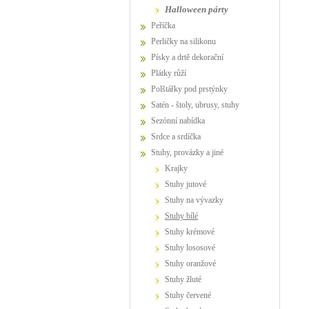
Halloween párty
Peříčka
Perličky na silikonu
Písky a drtě dekorační
Plátky růží
Polštářky pod prstýnky
Satén - štoly, ubrusy, stuhy
Sezónní nabídka
Srdce a srdíčka
Stuhy, provázky a jiné
krajky
stuhy jutové
stuhy na vývazky
stuhy bílé
stuhy krémové
stuhy lososové
stuhy oranžové
stuhy žluté
stuhy červené