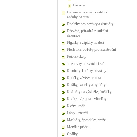
Lucerny
Dekorace na auto - svatební
ozdoby na auta
Doplňky pro nevěsty a družičky
Dřevěné, přírodní, rustikální
dekorace
Figurky a zápichy na dort
Floristika, potřeby pro aranžování
Fotorekvizity
Jmenovky na svatební stůl
Kamínky, korálky, krystaly
Kolíčky, závěsy, lepítka aj.
Košíky, kabelky a pytlíčky
Krabičky na výslužky, košíčky
Krajky, tyly, juta a vlizelíny
Květy umělé
Látky - metráž
Mašličky, špendlíky, brože
Motýli a ptáčci
Obálky