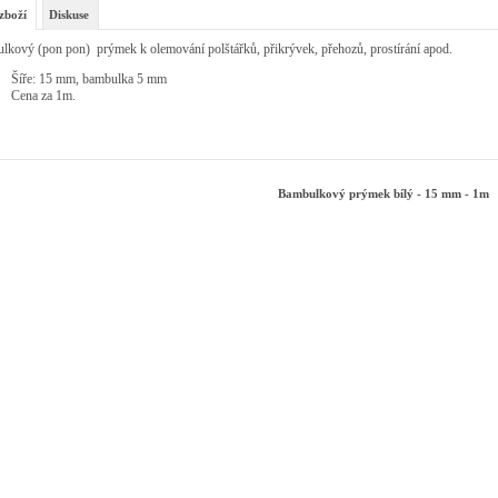
zboží
Diskuse
lkový (pon pon) prýmek k olemování polštářků, přikrývek, přehozů, prostírání apod.
Šíře: 15 mm, bambulka 5 mm
Cena za 1m.
Bambulkový prýmek bílý - 15 mm - 1m