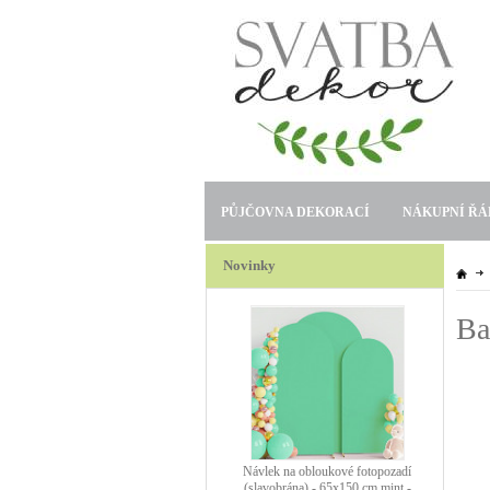
PŮJČOVNA DEKORACÍ
NÁKUPNÍ ŘÁ
Novinky
Ba
Návlek na obloukové fotopozadí
(slavobrána) - 65x150 cm mint -