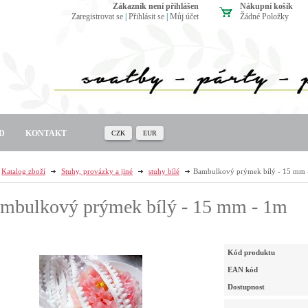
zákazník není přihlášen
Nákupní košík
Zaregistrovat se
|
Přihlásit se
|
Můj účet
Žádné Položky
D
KONTAKT
CZK
EUR
Katalog zboží
Stuhy, provázky a jiné
stuhy bílé
Bambulkový prýmek bílý - 15 mm 
mbulkový prýmek bílý - 15 mm - 1m
Kód produktu
EAN kód
Dostupnost