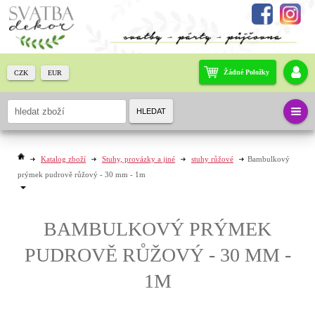
Žádné Položky
CZK
EUR
HLEDAT
Katalog zboží
Stuhy, provázky a jiné
stuhy růžové
Bambulkový
prýmek pudrově růžový - 30 mm - 1m
BAMBULKOVÝ PRÝMEK
PUDROVĚ RŮŽOVÝ - 30 MM -
1M