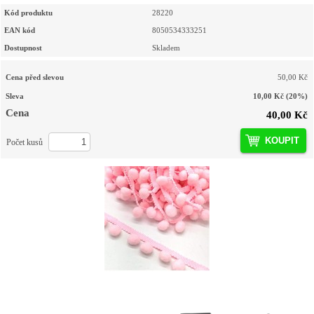
Kód produktu
28220
EAN kód
8050534333251
Dostupnost
Skladem
Cena před slevou
50,00 Kč
Sleva
10,00 Kč
(20%)
Cena
40,00 Kč
KOUPIT
Počet kusů