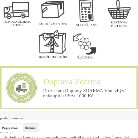
Doprava Zdarma
Do získání Dopravy ZDARMA Vám zbývá
nakoupit ještě za 1000 Kč.
poslat známému
Popis zboží
Diskuse
hlídací pes
Bambulkový (pon pon) prýmek k olemování polštářků, přikrývek, přehozů, prostírání