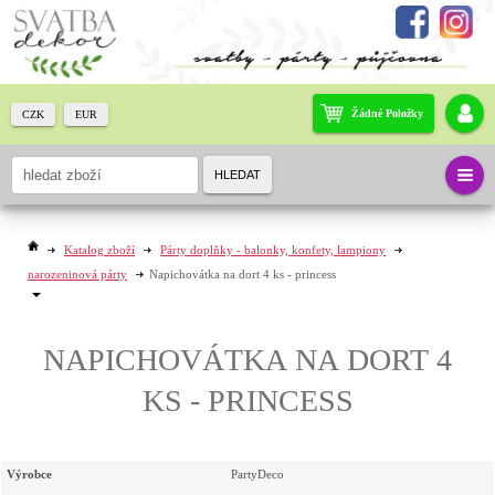
Žádné Položky
CZK
EUR
HLEDAT
Katalog zboží
Párty doplňky - balonky, konfety, lampiony
narozeninová párty
Napichovátka na dort 4 ks - princess
NAPICHOVÁTKA NA DORT 4
KS - PRINCESS
Výrobce
PartyDeco