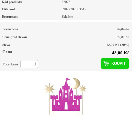
Kód produktu
22078
EAN kód
59022307663517
Dostupnost
Skladem
Běžná cena
80,00 Kč
Cena před slevou
60,00 Kč
Sleva
12,00 Kč
(20%)
Cena
48,00 Kč
KOUPIT
Počet kusů