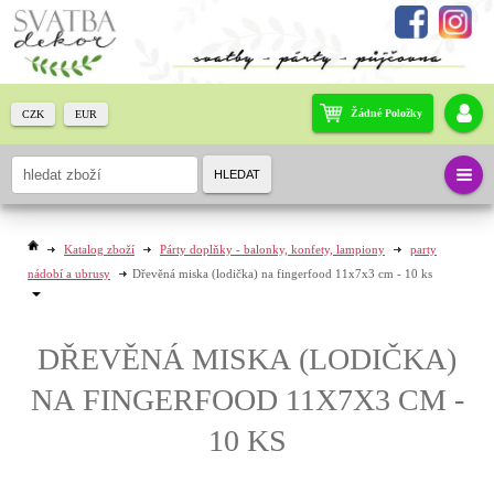
Žádné Položky
CZK
EUR
HLEDAT
Katalog zboží
Párty doplňky - balonky, konfety, lampiony
party
nádobí a ubrusy
Dřevěná miska (lodička) na fingerfood 11x7x3 cm - 10 ks
DŘEVĚNÁ MISKA (LODIČKA)
NA FINGERFOOD 11X7X3 CM -
10 KS