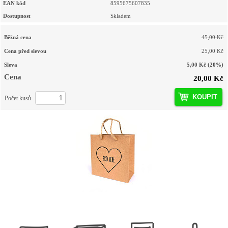
EAN kód
8595675607835
Dostupnost
Skladem
Běžná cena
45,00 Kč
Cena před slevou
25,00 Kč
Sleva
5,00 Kč
(20%)
Cena
20,00 Kč
KOUPIT
Počet kusů