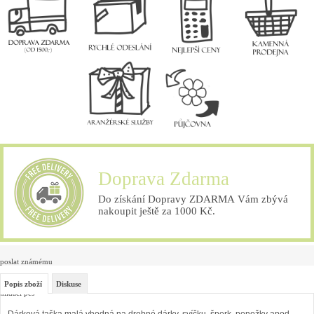
Doprava Zdarma
Do získání Dopravy ZDARMA Vám zbývá
nakoupit ještě za 1000 Kč.
poslat známému
Popis zboží
Diskuse
hlídací pes
Dárková taška malá vhodná na drobné dárky, svíčku, šperk, ponožky apod.