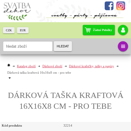
Žádné Položky
CZK
EUR
HLEDAT
Katalog zboží
Dárkové zboží
Dárkové krabičky, tašky a papíry
Dárková taška kraftová 16x16x8 cm - pro tebe
DÁRKOVÁ TAŠKA KRAFTOVÁ
16X16X8 CM - PRO TEBE
Kód produktu
32214