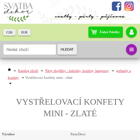
Žádné Položky
CZK
EUR
HLEDAT
Katalog zboží
Párty doplňky - balonky, konfety, lampiony
girlandy a
konfety
Vystřelovací konfety mini - zlaté
VYSTŘELOVACÍ KONFETY
MINI - ZLATÉ
Výrobce
PartyDeco