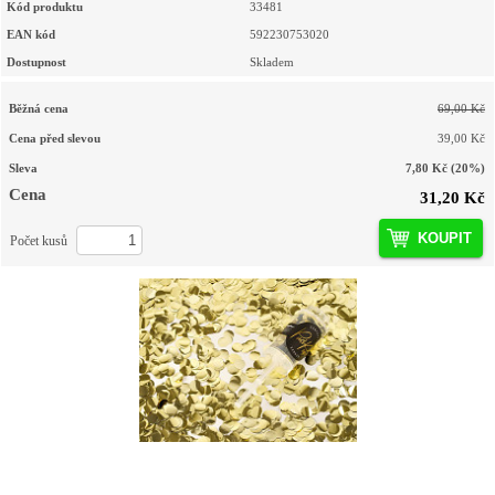
Kód produktu
33481
EAN kód
592230753020
Dostupnost
Skladem
Běžná cena
69,00 Kč
Cena před slevou
39,00 Kč
Sleva
7,80 Kč
(20%)
Cena
31,20 Kč
KOUPIT
Počet kusů