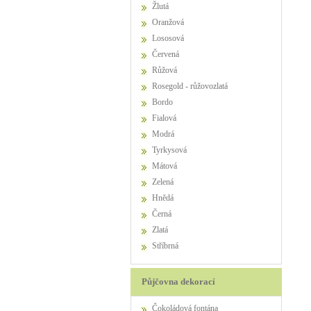
Žlutá
Oranžová
Lososová
Červená
Růžová
Rosegold - růžovozlatá
Bordo
Fialová
Modrá
Tyrkysová
Mátová
Zelená
Hnědá
Černá
Zlatá
Stříbrná
Půjčovna dekorací
Čokoládová fontána