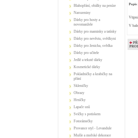
Popis 
Blahopřání, obálky na peníze
Narozeniny
Vtipná
Dárky pro hosty a
novomanžele
V bale
Dárky pro maminky a tatínky
Dárky pro nevěstu, svědkyni
PŘ
Dárky pro ženicha, svědka
PRO
Dárky pro učitele
Jedlé a tekuté dárky
Kosmetické dárky
Pokladničky a krabičky na
přání
Skleničky
Obrazy
Hrníčky
Lapače snů
Svíčky s potiskem
Fotorámečky
Provance styl - Levandule
Mušle a mořské dekorace