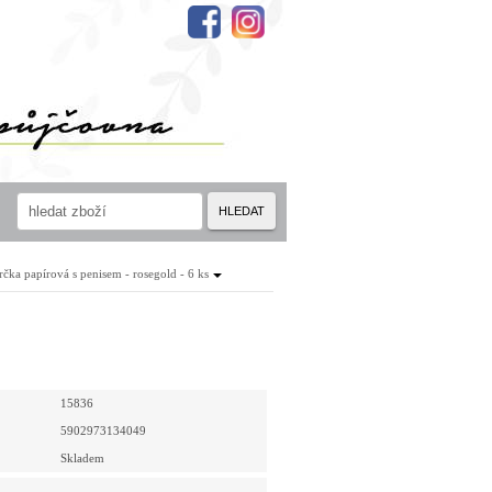
HLEDAT
rčka papírová s penisem - rosegold - 6 ks
15836
5902973134049
Skladem