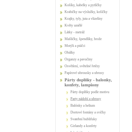
Košíky, kabelky a pytlíčky
Krabičky na výslužky, košíčky
Krajky, tyly, juta a vlizelíny
Květy umělé
Látky - metráž
Mašličky, špendlíky, brože
Motýli a ptáčci
Obálky
Organzy a pavučiny
Osvětlení, světelné řetězy
Papírové ubrousky a ubrusy
Párty doplňky - balonky,
konfety, lampiony
Párty doplňky podle motivu
party nádobí a ubrusy
Balónky a helium
dortové fontány a svíčky
Svatební bublifuky
girlandy a konfety