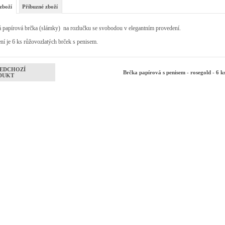
zboží
Příbuzné zboží
 papírová brčka (slámky) na rozlučku se svobodou v elegantním provedení.
ní je 6 ks růžovozlatých brček s penisem.
EDCHOZÍ
Brčka papírová s penisem - rosegold - 6 k
DUKT