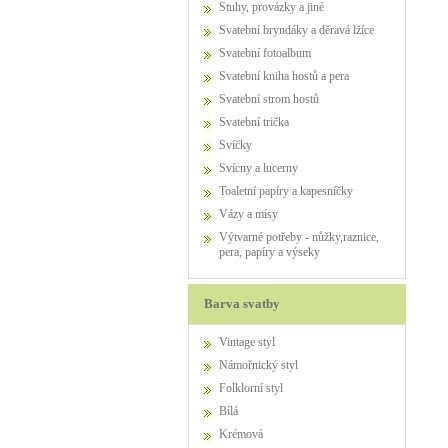
Stuhy, provázky a jiné
Svatební bryndáky a děravá lžíce
Svatební fotoalbum
Svatební kniha hostů a pera
Svatební strom hostů
Svatební trička
Svíčky
Svícny a lucerny
Toaletní papíry a kapesníčky
Vázy a mísy
Výtvarné potřeby - nůžky,raznice,
pera, papíry a výseky
Barva svatby
Vintage styl
Námořnický styl
Folklorní styl
Bílá
Krémová