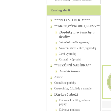
PŮJČOVNA
PŮJČOVNA
Katalog zboží
***N O V I N K Y***
**AKCE,VÝPRODEJ,SLEVY**
Doplňky pro ženichy a
družby
vánoční zboží - výprodej
svatební zboží - akce, výprodej
jarní výprodej
ostatní - výprodej
**SEZÓNNÍ NABÍDKA**
jarní dekorace
Andělé
Cukrářské potřeby
Cukrovinky, čokolády a mandle
Dárkové zboží
Dárkové krabičky, tašky a
papíry
Dárkové poukazy