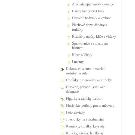
Aromalampy, vosky a esence
Candy bar (sweet bar)
Dřevěné bedýnky a krabice
Plechové dozy, džbány a
truhlíky
Krabičky na čaj, klíče a věšáky
Šperkovnice a stojany na
bižuterii
Klece a klícky
Lucerny
Dekorace na auto - svatební
ozdoby na auta
Doplňky pro nevěsty a družičky
Dřevěné, přírodní, rustikální
dekorace
Figurky a zápichy na dort
Floristika, potřeby pro aranžování
Fotorekvizity
Jmenovky na svatební stůl
Kamínky, korálky, krystaly
Kolíčky, závěsy, lepítka aj.