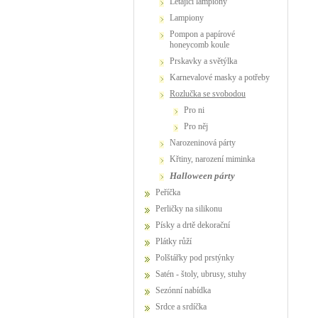
létající lampiony
lampiony
pompon a papírové
honeycomb koule
prskavky a světýlka
karnevalové masky a potřeby
Rozlučka se svobodou
Pro ni
Pro něj
narozeninová párty
křtiny, narození miminka
Halloween párty
Peříčka
Perličky na silikonu
Písky a drtě dekorační
Plátky růží
Polštářky pod prstýnky
Satén - štoly, ubrusy, stuhy
Sezónní nabídka
Srdce a srdíčka