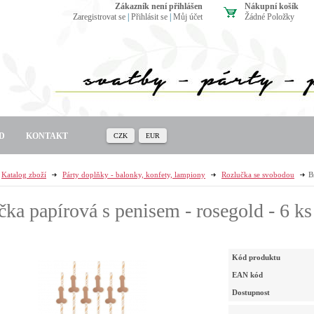
zákazník není přihlášen
Nákupní košík
Zaregistrovat se
|
Přihlásit se
|
Můj účet
Žádné Položky
D
KONTAKT
CZK
EUR
Katalog zboží
Párty doplňky - balonky, konfety, lampiony
Rozlučka se svobodou
B
čka papírová s penisem - rosegold - 6 ks
Kód produktu
EAN kód
Dostupnost