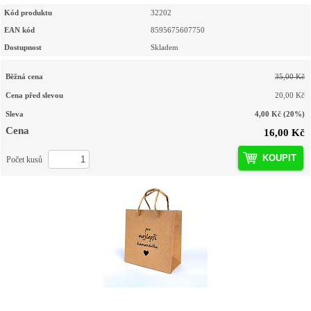
Kód produktu
32202
EAN kód
8595675607750
Dostupnost
Skladem
Běžná cena
35,00 Kč
Cena před slevou
20,00 Kč
Sleva
4,00 Kč
(20%)
Cena
16,00 Kč
KOUPIT
Počet kusů