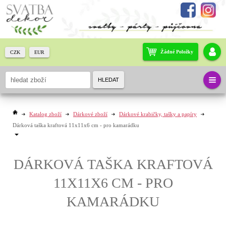
Žádné Položky
CZK
EUR
HLEDAT
Katalog zboží
Dárkové zboží
Dárkové krabičky, tašky a papíry
Dárková taška kraftová 11x11x6 cm - pro kamarádku
DÁRKOVÁ TAŠKA KRAFTOVÁ
11X11X6 CM - PRO
KAMARÁDKU