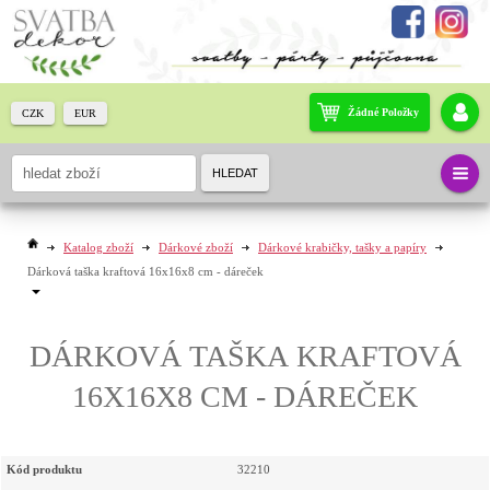
Žádné Položky
CZK
EUR
HLEDAT
Katalog zboží
Dárkové zboží
Dárkové krabičky, tašky a papíry
Dárková taška kraftová 16x16x8 cm - dáreček
DÁRKOVÁ TAŠKA KRAFTOVÁ
16X16X8 CM - DÁREČEK
Kód produktu
32210