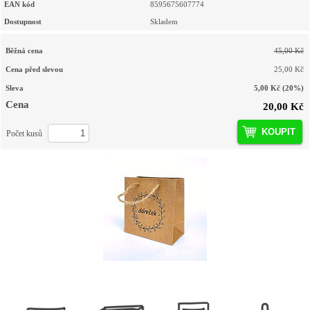
EAN kód
8595675607774
Dostupnost
Skladem
Běžná cena
45,00 Kč
Cena před slevou
25,00 Kč
Sleva
5,00 Kč
(20%)
Cena
20,00 Kč
KOUPIT
Počet kusů