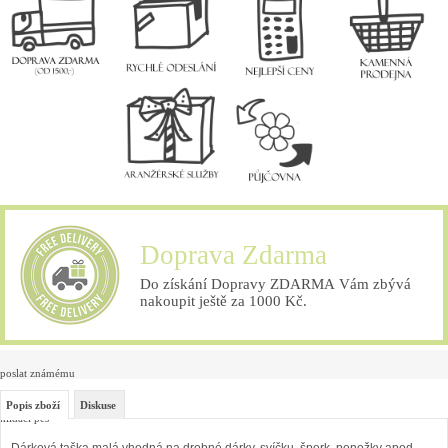
Doprava Zdarma
Do získání Dopravy ZDARMA Vám zbývá
nakoupit ještě za 1000 Kč.
poslat známému
Popis zboží
Diskuse
hlídací pes
Dárková taška malá vhodná na drobné dárky, svíčku, šperk, ponožky apod.