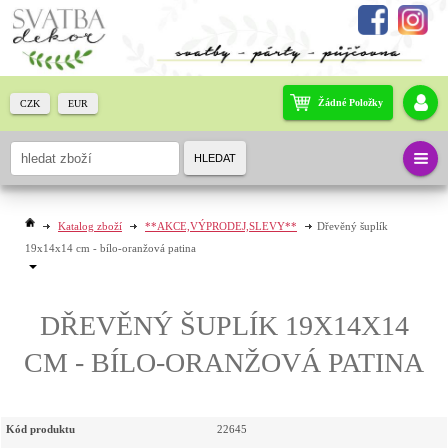
Žádné Položky
CZK
EUR
HLEDAT
Katalog zboží
**AKCE,VÝPRODEJ,SLEVY**
Dřevěný šuplík
19x14x14 cm - bílo-oranžová patina
DŘEVĚNÝ ŠUPLÍK 19X14X14
CM - BÍLO-ORANŽOVÁ PATINA
Kód produktu
22645