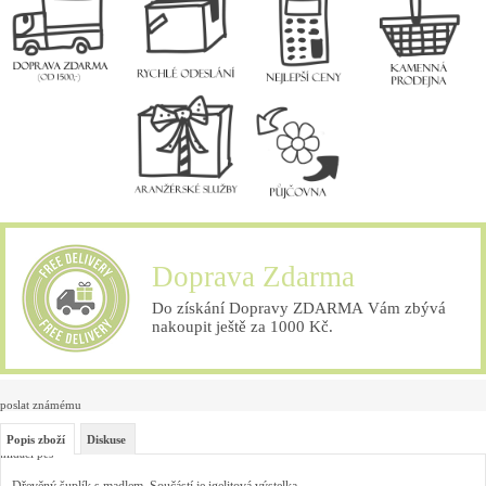
Doprava Zdarma
Do získání Dopravy ZDARMA Vám zbývá
nakoupit ještě za 1000 Kč.
poslat známému
Popis zboží
Diskuse
hlídací pes
Dřevěný šuplík s madlem. Součástí je
igelitová výstelka.