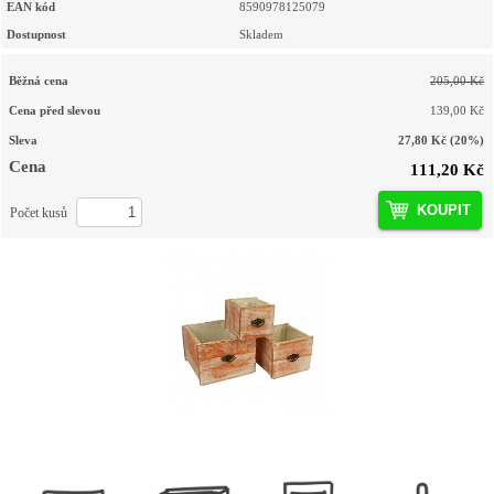
EAN kód
8590978125079
Dostupnost
Skladem
Běžná cena
205,00 Kč
Cena před slevou
139,00 Kč
Sleva
27,80 Kč
(20%)
Cena
111,20 Kč
KOUPIT
Počet kusů