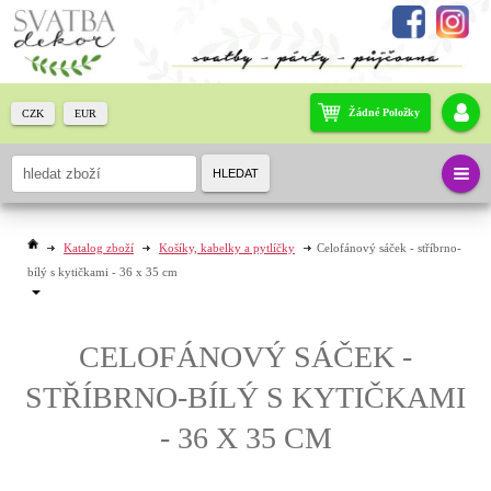
Žádné Položky
CZK
EUR
HLEDAT
Katalog zboží
Košíky, kabelky a pytlíčky
Celofánový sáček - stříbrno-
bílý s kytičkami - 36 x 35 cm
CELOFÁNOVÝ SÁČEK -
STŘÍBRNO-BÍLÝ S KYTIČKAMI
- 36 X 35 CM