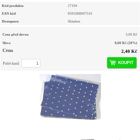
Kód produktu
27194
EAN kód
8591068007510
Dostupnost
Skladem
Cena před slevou
3,00 Kč
Sleva
0,60 Kč
(20%)
Cena
2,40 Kč
KOUPIT
Počet kusů