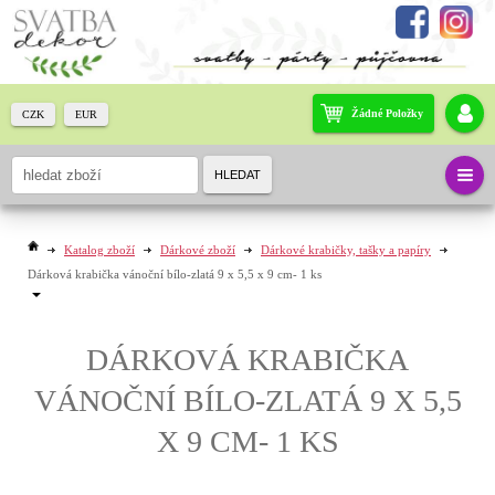
Žádné Položky
CZK
EUR
HLEDAT
Katalog zboží
Dárkové zboží
Dárkové krabičky, tašky a papíry
Dárková krabička vánoční bílo-zlatá 9 x 5,5 x 9 cm- 1 ks
DÁRKOVÁ KRABIČKA
VÁNOČNÍ BÍLO-ZLATÁ 9 X 5,5
X 9 CM- 1 KS