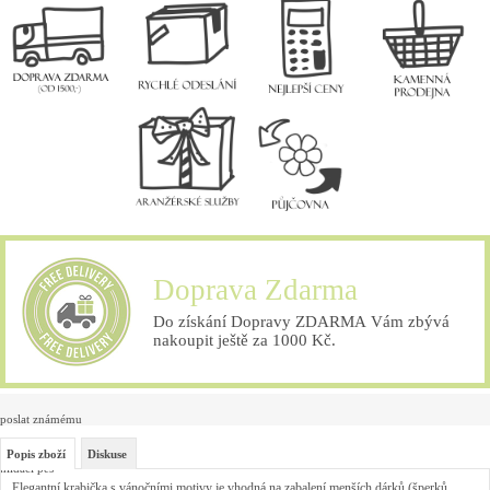
Doprava Zdarma
Do získání Dopravy ZDARMA Vám zbývá
nakoupit ještě za 1000 Kč.
poslat známému
Popis zboží
Diskuse
hlídací pes
Elegantní krabička s vánočními motivy je vhodná na zabalení menších dárků (šperků,