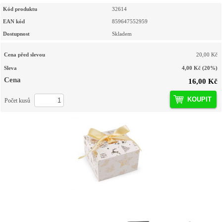
Kód produktu
32614
EAN kód
859647552959
Dostupnost
Skladem
Cena před slevou
20,00 Kč
Sleva
4,00 Kč
(20%)
Cena
16,00 Kč
KOUPIT
Počet kusů