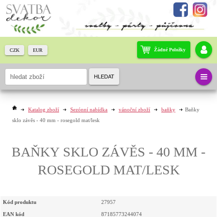
Žádné Položky
CZK
EUR
HLEDAT
Katalog zboží
Sezónní nabídka
vánoční zboží
baňky
Baňky
sklo závěs - 40 mm - rosegold mat/lesk
BAŇKY SKLO ZÁVĚS - 40 MM -
ROSEGOLD MAT/LESK
Kód produktu
27957
EAN kód
87185773244074