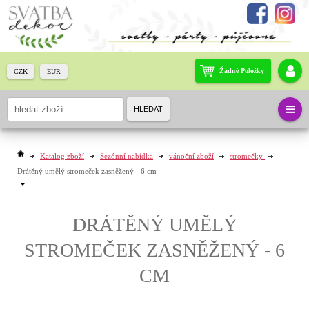
Žádné Položky
CZK
EUR
HLEDAT
Katalog zboží
Sezónní nabídka
vánoční zboží
stromečky
Drátěný umělý stromeček zasněžený - 6 cm
DRÁTĚNÝ UMĚLÝ
STROMEČEK ZASNĚŽENÝ - 6
CM