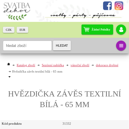
Žádné Položky
CZK
EUR
HLEDAT
Katalog zboží
Sezónní nabídka
vánoční zboží
dekorace drobné
Hvězdička závěs textilní bílá - 65 mm
HVĚZDIČKA ZÁVĚS TEXTILNÍ
BÍLÁ - 65 MM
Kód produktu
31332