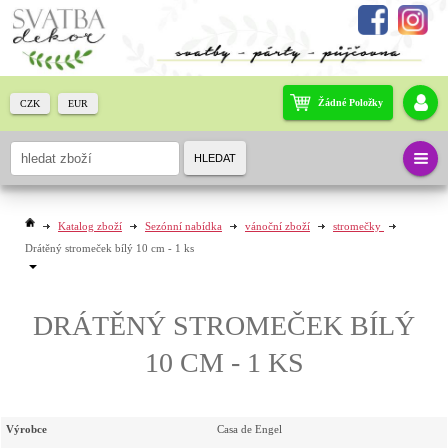
Žádné Položky
CZK
EUR
HLEDAT
Katalog zboží
Sezónní nabídka
vánoční zboží
stromečky
Drátěný stromeček bílý 10 cm - 1 ks
DRÁTĚNÝ STROMEČEK BÍLÝ
10 CM - 1 KS
Výrobce
Casa de Engel