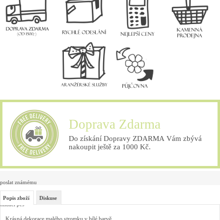
Doprava Zdarma
Do získání Dopravy ZDARMA Vám zbývá
nakoupit ještě za 1000 Kč.
poslat známému
Popis zboží
Diskuse
hlídací pes
Krásná dekorace malého stromku v bílé barvě.