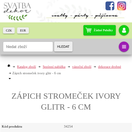
Žádné Položky
CZK
EUR
HLEDAT
Katalog zboží
Sezónní nabídka
vánoční zboží
dekorace drobné
Zápich stromeček ivory glitr - 6 cm
ZÁPICH STROMEČEK IVORY
GLITR - 6 CM
Kód produktu
34254