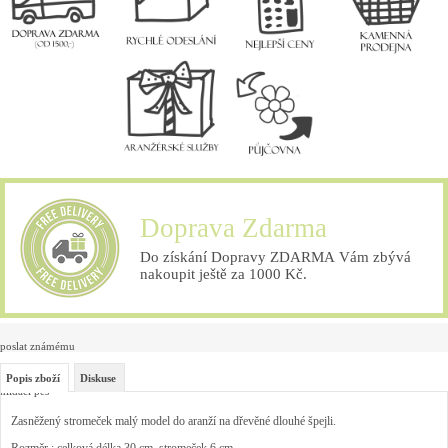
Doprava Zdarma
Do získání Dopravy ZDARMA Vám zbývá
nakoupit ještě za 1000 Kč.
poslat známému
Popis zboží
Diskuse
hlídací pes
Zasněžený stromeček malý model do aranží na dřevěné dlouhé špejli.
Rozměr : celková délka 30 cm, stromeček 6 cm