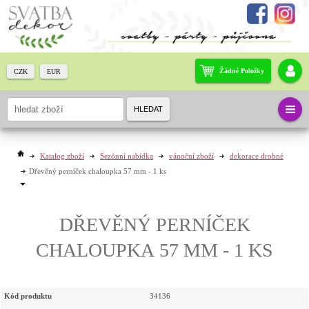
Žádné Položky
CZK
EUR
HLEDAT
Katalog zboží
Sezónní nabídka
vánoční zboží
dekorace drobné
Dřevěný perníček chaloupka 57 mm - 1 ks
DŘEVĚNÝ PERNÍČEK
CHALOUPKA 57 MM - 1 KS
Kód produktu
34136