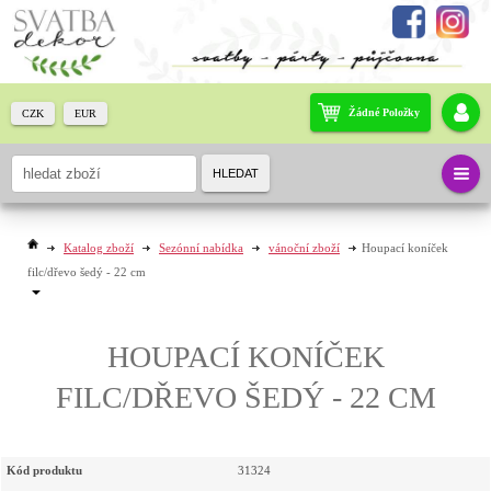
Žádné Položky
CZK
EUR
HLEDAT
Katalog zboží
Sezónní nabídka
vánoční zboží
Houpací koníček
filc/dřevo šedý - 22 cm
HOUPACÍ KONÍČEK
FILC/DŘEVO ŠEDÝ - 22 CM
Kód produktu
31324