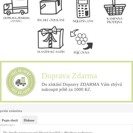
Doprava Zdarma
Do získání Dopravy ZDARMA Vám zbývá
nakoupit ještě za 1000 Kč.
poslat známému
Popis zboží
Diskuse
hlídací pes
Do detailu propracovaný filcový koníček s dřevěnou podstavou.