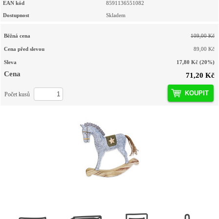
EAN kód
8591136551082
Dostupnost
Skladem
Běžná cena
109,00 Kč
Cena před slevou
89,00 Kč
Sleva
17,80 Kč
(20%)
Cena
71,20 Kč
KOUPIT
Počet kusů