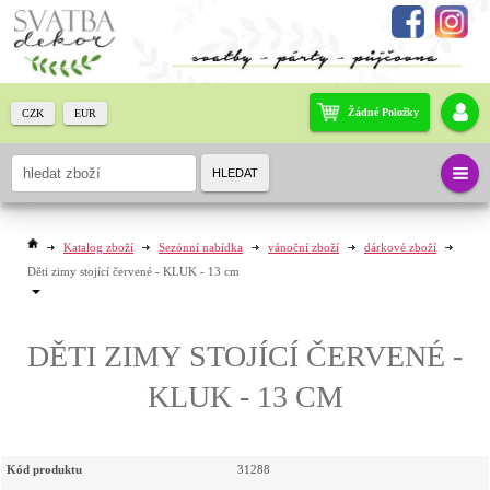
Žádné Položky
CZK
EUR
HLEDAT
Katalog zboží
Sezónní nabídka
vánoční zboží
dárkové zboží
Děti zimy stojící červené - KLUK - 13 cm
DĚTI ZIMY STOJÍCÍ ČERVENÉ -
KLUK - 13 CM
Kód produktu
31288