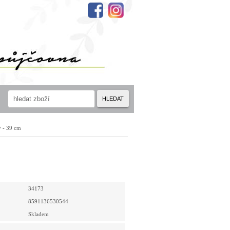
HLEDAT
ý - 39 cm
34173
8591136530544
Skladem