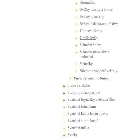
stromečky
svíčky, vosky a bodce
svícny a lucerny
světelné dekorace a řetězy
ubrusy a šerpy
umělé květy
vánoční stuhy
vánoční ubrousky a
stolování
věnečky
Silvestr a vánoční večírky
valentýnská nabídka
Srdce a srdíčka
Stuhy, provázky a jiné
Svatební bryndáky a děravá lžíce
Svatební fotoalbum
Svatební kniha hostů a pera
Svatební strom hostů
Svatební trička
Svíčky