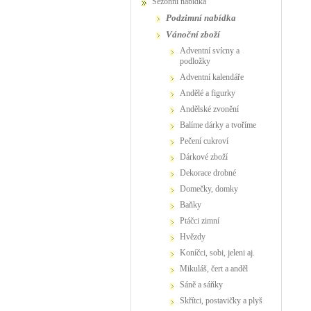
Sezónní nabídka
podzimní nabídka
vánoční zboží
adventní svícny a
podložky
adventní kalendáře
andělé a figurky
andělské zvonění
balíme dárky a tvoříme
pečení cukroví
dárkové zboží
dekorace drobné
domečky, domky
baňky
ptáčci zimní
hvězdy
koníčci, sobi, jeleni aj.
Mikuláš, čert a anděl
sáně a sáňky
skřítci, postavičky a plyš