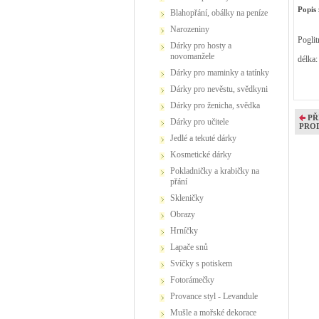
Popis 
Blahopřání, obálky na peníze
Narozeniny
Poglit
Dárky pro hosty a
novomanžele
délka:
Dárky pro maminky a tatínky
Dárky pro nevěstu, svědkyni
Dárky pro ženicha, svědka
PŘ
Dárky pro učitele
PRO
Jedlé a tekuté dárky
Kosmetické dárky
Pokladničky a krabičky na
přání
Skleničky
Obrazy
Hrníčky
Lapače snů
Svíčky s potiskem
Fotorámečky
Provance styl - Levandule
Mušle a mořské dekorace