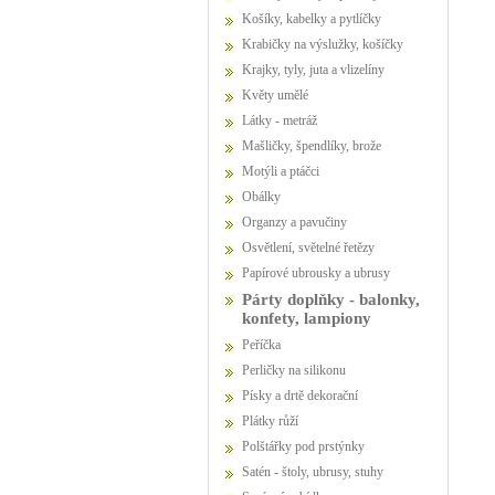
Košíky, kabelky a pytlíčky
Krabičky na výslužky, košíčky
Krajky, tyly, juta a vlizelíny
Květy umělé
Látky - metráž
Mašličky, špendlíky, brože
Motýli a ptáčci
Obálky
Organzy a pavučiny
Osvětlení, světelné řetězy
Papírové ubrousky a ubrusy
Párty doplňky - balonky,
konfety, lampiony
Peříčka
Perličky na silikonu
Písky a drtě dekorační
Plátky růží
Polštářky pod prstýnky
Satén - štoly, ubrusy, stuhy