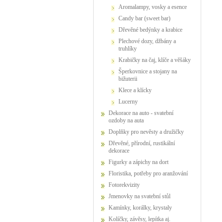
Aromalampy, vosky a esence
Candy bar (sweet bar)
Dřevěné bedýnky a krabice
Plechové dozy, džbány a
truhlíky
Krabičky na čaj, klíče a věšáky
Šperkovnice a stojany na
bižuterii
Klece a klícky
Lucerny
Dekorace na auto - svatební
ozdoby na auta
Doplňky pro nevěsty a družičky
Dřevěné, přírodní, rustikální
dekorace
Figurky a zápichy na dort
Floristika, potřeby pro aranžování
Fotorekvizity
Jmenovky na svatební stůl
Kamínky, korálky, krystaly
Kolíčky, závěsy, lepítka aj.