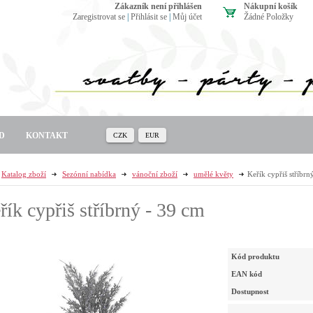
zákazník není přihlášen
Nákupní košík
Zaregistrovat se
|
Přihlásit se
|
Můj účet
Žádné Položky
D
KONTAKT
CZK
EUR
Katalog zboží
Sezónní nabídka
vánoční zboží
umělé květy
Keřík cypřiš stříbrn
řík cypřiš stříbrný - 39 cm
Kód produktu
EAN kód
Dostupnost