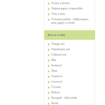
Svícny a lucerny
Toaletní papíry a kapesníčky
Vázy a mísy
Výtvarné potřeby - nůžky,raznice,
pera, papíry a výseky
Barva svatby
Vintage styl
Námořnický styl
Folklorní styl
Bílá
Krémová
Žlutá
Oranžová
Lososová
Červená
Růžová
Rosegold - růžovozlatá
Bordo