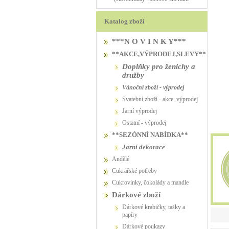
PŮJČOVNA
PŮJČOVNA
Katalog zboží
***N O V I N K Y***
**AKCE,VÝPRODEJ,SLEVY**
Doplňky pro ženichy a
družby
vánoční zboží - výprodej
svatební zboží - akce, výprodej
jarní výprodej
ostatní - výprodej
**SEZÓNNÍ NABÍDKA**
jarní dekorace
Andělé
Cukrářské potřeby
Cukrovinky, čokolády a mandle
Dárkové zboží
Dárkové krabičky, tašky a
papíry
Dárkové poukazy