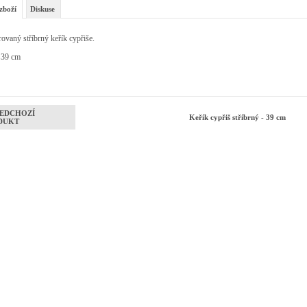
zboží
Diskuse
rovaný stříbrný keřík cypřiše.
 39 cm
EDCHOZÍ
Keřík cypřiš stříbrný - 39 cm
DUKT