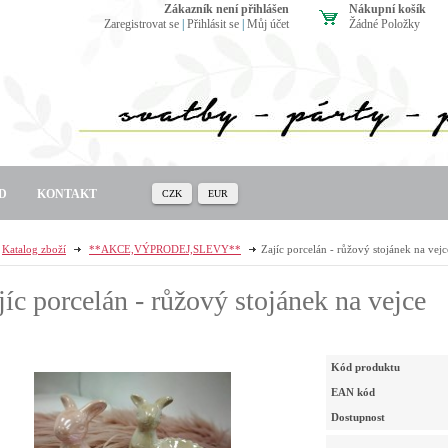
zákazník není přihlášen
Nákupní košík
Zaregistrovat se
|
Přihlásit se
|
Můj účet
Žádné Položky
D
KONTAKT
CZK
EUR
Katalog zboží
**AKCE,VÝPRODEJ,SLEVY**
Zajíc porcelán - růžový stojánek na vejc
jíc porcelán - růžový stojánek na vejce
Kód produktu
EAN kód
Dostupnost