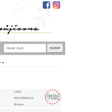
HLEDAT
e
23696
4007698006228
Skladem