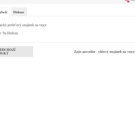
zboží
Diskuse
cký perleťový stojánek na vejce.
r: 9x10x6cm
EDCHOZÍ
Zajíc porcelán - růžový stojánek na vejc
DUKT