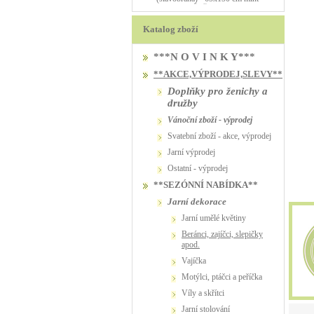
PŮJČOVNA
PŮJČOVNA
Katalog zboží
***N O V I N K Y***
**AKCE,VÝPRODEJ,SLEVY**
Doplňky pro ženichy a
družby
vánoční zboží - výprodej
svatební zboží - akce, výprodej
jarní výprodej
ostatní - výprodej
**SEZÓNNÍ NABÍDKA**
jarní dekorace
jarní umělé květiny
beránci, zajíčci, slepičky
apod.
vajíčka
motýlci, ptáčci a peříčka
víly a skřítci
jarní stolování