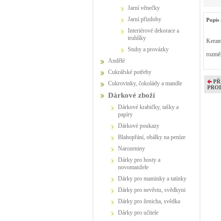
jarní věnečky
jarní přízdoby
Popis 
interiérové dekorace a
truhlíky
Kerami
stuhy a provázky
rozmě
Andělé
Cukrářské potřeby
PŘ
Cukrovinky, čokolády a mandle
PRO
Dárkové zboží
Dárkové krabičky, tašky a
papíry
Dárkové poukazy
Blahopřání, obálky na peníze
Narozeniny
Dárky pro hosty a
novomanžele
Dárky pro maminky a tatínky
Dárky pro nevěstu, svědkyni
Dárky pro ženicha, svědka
Dárky pro učitele