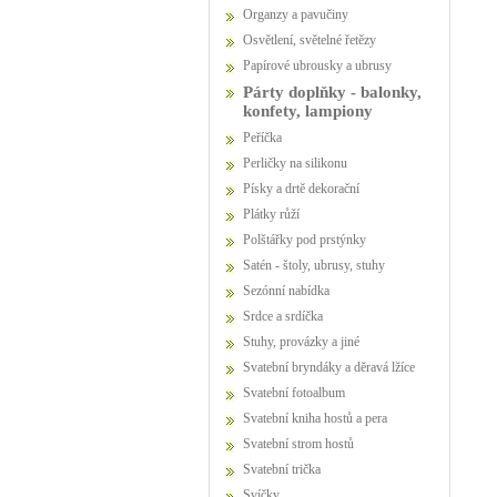
Organzy a pavučiny
Osvětlení, světelné řetězy
Papírové ubrousky a ubrusy
Párty doplňky - balonky,
konfety, lampiony
Peříčka
Perličky na silikonu
Písky a drtě dekorační
Plátky růží
Polštářky pod prstýnky
Satén - štoly, ubrusy, stuhy
Sezónní nabídka
Srdce a srdíčka
Stuhy, provázky a jiné
Svatební bryndáky a děravá lžíce
Svatební fotoalbum
Svatební kniha hostů a pera
Svatební strom hostů
Svatební trička
Svíčky