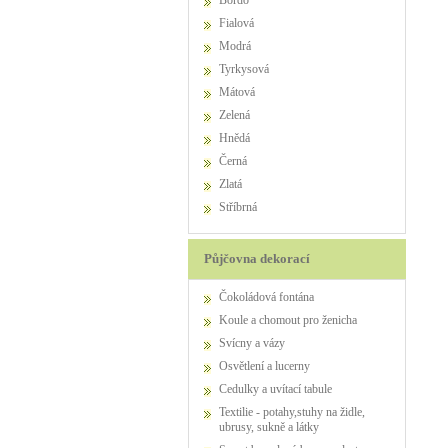
Bordo
Fialová
Modrá
Tyrkysová
Mátová
Zelená
Hnědá
Černá
Zlatá
Stříbrná
Půjčovna dekorací
Čokoládová fontána
Koule a chomout pro ženicha
Svícny a vázy
Osvětlení a lucerny
Cedulky a uvítací tabule
Textilie - potahy,stuhy na židle,
ubrusy, sukně a látky