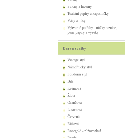
Svícny a lucerny
Toaletní papíry a kapesníčky
Vázy a mísy
Výtvarné potřeby - nůžky,raznice,
pera, papíry a výseky
Barva svatby
Vintage styl
Námořnický styl
Folklorní styl
Bílá
Krémová
Žlutá
Oranžová
Lososová
Červená
Růžová
Rosegold - růžovozlatá