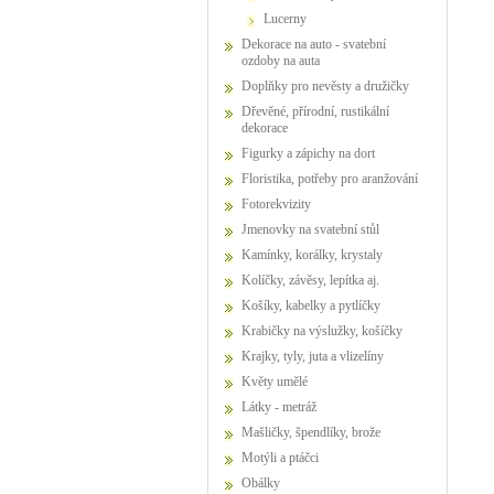
Lucerny
Dekorace na auto - svatební
ozdoby na auta
Doplňky pro nevěsty a družičky
Dřevěné, přírodní, rustikální
dekorace
Figurky a zápichy na dort
Floristika, potřeby pro aranžování
Fotorekvizity
Jmenovky na svatební stůl
Kamínky, korálky, krystaly
Kolíčky, závěsy, lepítka aj.
Košíky, kabelky a pytlíčky
Krabičky na výslužky, košíčky
Krajky, tyly, juta a vlizelíny
Květy umělé
Látky - metráž
Mašličky, špendlíky, brože
Motýli a ptáčci
Obálky