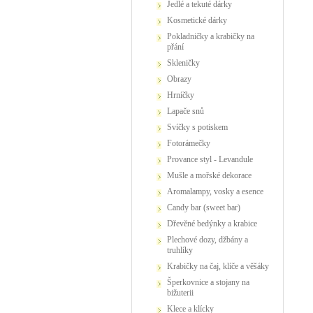
Jedlé a tekuté dárky
Kosmetické dárky
Pokladničky a krabičky na
přání
Skleničky
Obrazy
Hrníčky
Lapače snů
Svíčky s potiskem
Fotorámečky
Provance styl - Levandule
Mušle a mořské dekorace
Aromalampy, vosky a esence
Candy bar (sweet bar)
Dřevěné bedýnky a krabice
Plechové dozy, džbány a
truhlíky
Krabičky na čaj, klíče a věšáky
Šperkovnice a stojany na
bižuterii
Klece a klícky