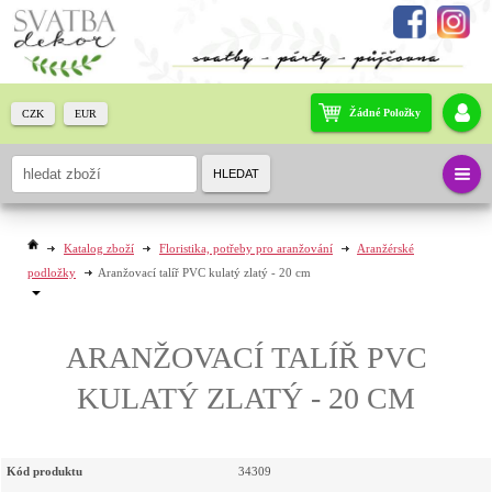
Žádné Položky
CZK
EUR
HLEDAT
Katalog zboží
Floristika, potřeby pro aranžování
Aranžérské
podložky
Aranžovací talíř PVC kulatý zlatý - 20 cm
ARANŽOVACÍ TALÍŘ PVC
KULATÝ ZLATÝ - 20 CM
Kód produktu
34309