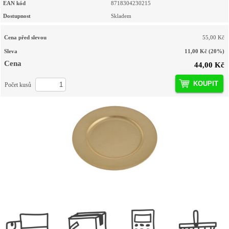
EAN kód
8718304230215
Dostupnost
Skladem
Cena před slevou
55,00 Kč
Sleva
11,00 Kč
(20%)
Cena
44,00 Kč
KOUPIT
Počet kusů