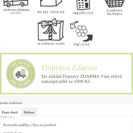
Doprava Zdarma
Do získání Dopravy ZDARMA Vám zbývá
nakoupit ještě za 1000 Kč.
poslat známému
Popis zboží
Diskuse
hlídací pes
Roztomilá andělka z filcu na pověšení
rozměr: 8 cm