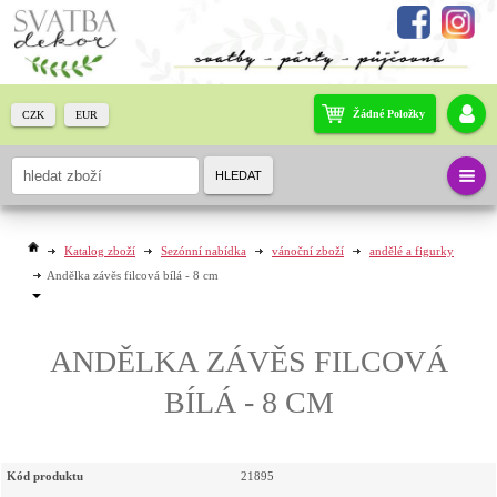
Žádné Položky
CZK
EUR
HLEDAT
Katalog zboží
Sezónní nabídka
vánoční zboží
andělé a figurky
Andělka závěs filcová bílá - 8 cm
ANDĚLKA ZÁVĚS FILCOVÁ
BÍLÁ - 8 CM
Kód produktu
21895