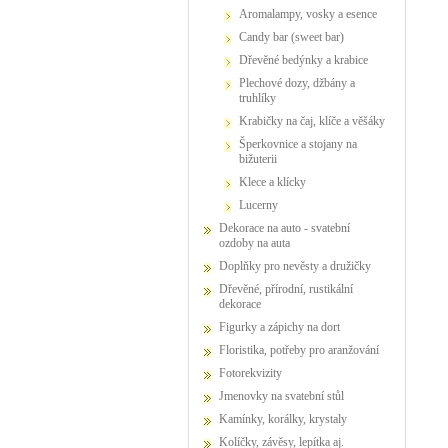
Aromalampy, vosky a esence
Candy bar (sweet bar)
Dřevěné bedýnky a krabice
Plechové dozy, džbány a
truhlíky
Krabičky na čaj, klíče a věšáky
Šperkovnice a stojany na
bižuterii
Klece a klícky
Lucerny
Dekorace na auto - svatební
ozdoby na auta
Doplňky pro nevěsty a družičky
Dřevěné, přírodní, rustikální
dekorace
Figurky a zápichy na dort
Floristika, potřeby pro aranžování
Fotorekvizity
Jmenovky na svatební stůl
Kamínky, korálky, krystaly
Kolíčky, závěsy, lepítka aj.