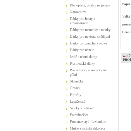
Popis 
Blahopřání, obálky na peníze
Narozeniny
Velká 
Dárky pro hosty a
novomanžele
průme
Dárky pro maminky a tatínky
Cena z
Dárky pro nevěstu, svědkyni
Dárky pro ženicha, svědka
Dárky pro učitele
PŘ
Jedlé a tekuté dárky
PRO
Kosmetické dárky
Pokladničky a krabičky na
přání
Skleničky
Obrazy
Hrníčky
Lapače snů
Svíčky s potiskem
Fotorámečky
Provance styl - Levandule
Mušle a mořské dekorace