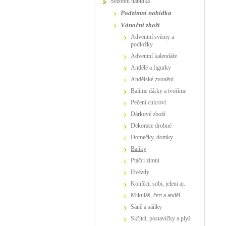
Sezónní nabídka
podzimní nabídka
vánoční zboží
adventní svícny a
podložky
adventní kalendáře
andělé a figurky
andělské zvonění
balíme dárky a tvoříme
pečení cukroví
dárkové zboží
dekorace drobné
domečky, domky
baňky
ptáčci zimní
hvězdy
koníčci, sobi, jeleni aj.
Mikuláš, čert a anděl
sáně a sáňky
skřítci, postavičky a plyš