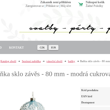
zákazník není přihlášen
Nákupní košík
Zaregistrovat se
|
Přihlásit se
|
Můj účet
Žádné Položky
D
KONTAKT
CZK
EUR
Katalog zboží
Sezónní nabídka
vánoční zboží
baňky
Baňka sklo závěs - 80 mm
ňka sklo závěs - 80 mm - modrá cukrova
Kód produktu
EAN kód
Dostupnost