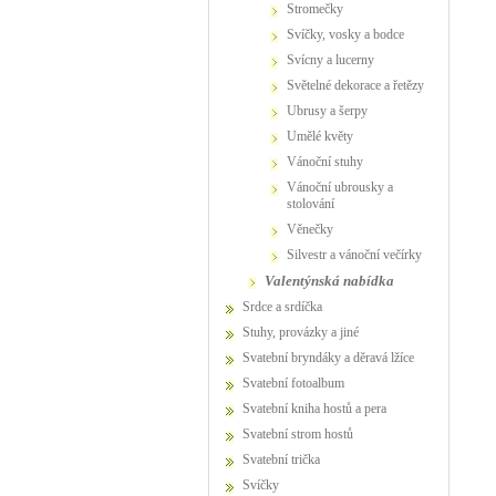
stromečky
svíčky, vosky a bodce
svícny a lucerny
světelné dekorace a řetězy
ubrusy a šerpy
umělé květy
vánoční stuhy
vánoční ubrousky a
stolování
věnečky
Silvestr a vánoční večírky
valentýnská nabídka
Srdce a srdíčka
Stuhy, provázky a jiné
Svatební bryndáky a děravá lžíce
Svatební fotoalbum
Svatební kniha hostů a pera
Svatební strom hostů
Svatební trička
Svíčky