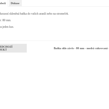
zboží
Diskuse
luxusní skleněná baňka do vašich aranží nebo na stromeček.
r: 80 mm.
a jeden kus.
EDCHOZÍ
Baňka sklo závěs - 80 mm - modrá cukrovaná 
DUKT