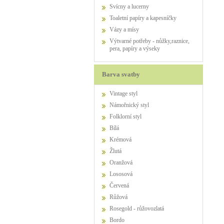
Svícny a lucerny
Toaletní papíry a kapesníčky
Vázy a mísy
Výtvarné potřeby - nůžky,raznice,
pera, papíry a výseky
Barva svatby
Vintage styl
Námořnický styl
Folklorní styl
Bílá
Krémová
Žlutá
Oranžová
Lososová
Červená
Růžová
Rosegold - růžovozlatá
Bordo