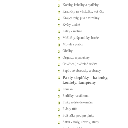
Košíky, kabelky a pytlíčky
Krabičky na výslužky, košíčky
Krajky, tyly, juta a vlizelíny
Květy umělé
Látky - metráž
Mašličky, špendlíky, brože
Motýli a ptáčci
Obálky
Organzy a pavučiny
Osvětlení, světelné řetězy
Papírové ubrousky a ubrusy
Párty doplňky - balonky,
konfety, lampiony
Peříčka
Perličky na silikonu
Písky a drtě dekorační
Plátky růží
Polštářky pod prstýnky
Satén - štoly, ubrusy, stuhy