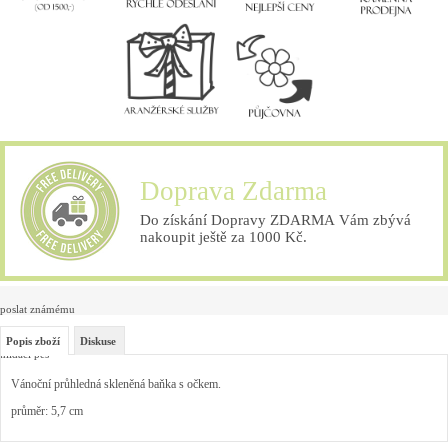
Doprava Zdarma
Do získání Dopravy ZDARMA Vám zbývá
nakoupit ještě za 1000 Kč.
poslat známému
Popis zboží
Diskuse
hlídací pes
Vánoční průhledná skleněná baňka s očkem.
průměr: 5,7 cm