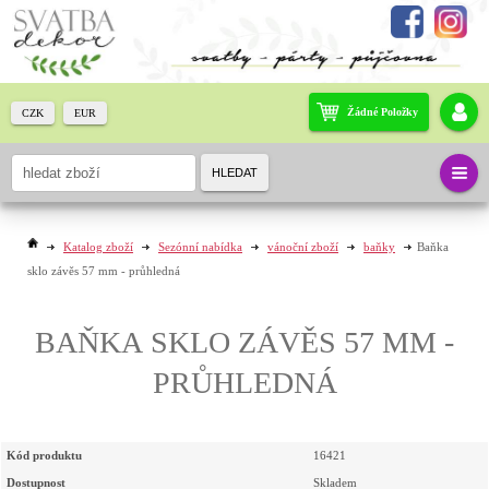
Žádné Položky
CZK
EUR
HLEDAT
Katalog zboží
Sezónní nabídka
vánoční zboží
baňky
Baňka
sklo závěs 57 mm - průhledná
BAŇKA SKLO ZÁVĚS 57 MM -
PRŮHLEDNÁ
Kód produktu
16421
Dostupnost
Skladem