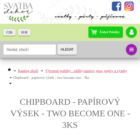
Žádné Položky
CZK
EUR
HLEDAT
Katalog zboží
Výtvarné potřeby - nůžky,raznice, pera, papíry a výseky
Chipboard - papírový výsek - two become one - 3ks
CHIPBOARD - PAPÍROVÝ
VÝSEK - TWO BECOME ONE -
3KS