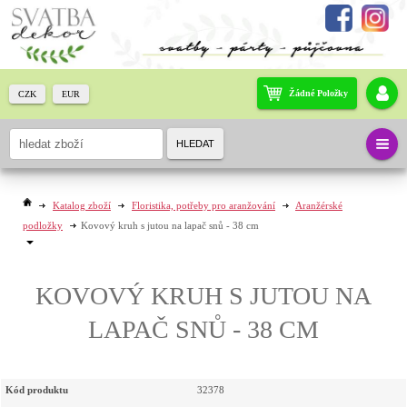
Žádné Položky
CZK
EUR
HLEDAT
Katalog zboží
Floristika, potřeby pro aranžování
Aranžérské
podložky
Kovový kruh s jutou na lapač snů - 38 cm
KOVOVÝ KRUH S JUTOU NA
LAPAČ SNŮ - 38 CM
Kód produktu
32378