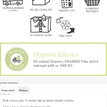
Doprava Zdarma
Do získání Dopravy ZDARMA Vám zbývá
nakoupit ještě za 1000 Kč.
poslat známému
Popis zboží
Diskuse
hlídací pes
Kruh z kovu a juty. Je vhodný také na drhané obrázky a závěsy.
Závěs z juty je zdobený dřevěnými korálky.