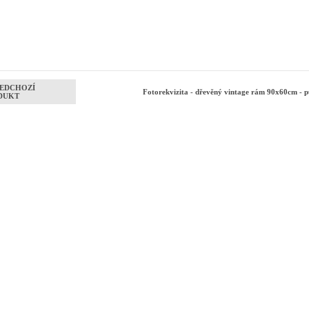
EDCHOZÍ
Fotorekvizita - dřevěný vintage rám 90x60cm - 
DUKT