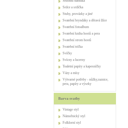
Sezónní nabídka
Srdce a srdíčka
Stuhy, provázky a jiné
Svatební bryndáky a děravá lžíce
Svatební fotoalbum
Svatební kniha hostů a pera
Svatební strom hostů
Svatební trička
Svíčky
Svícny a lucerny
Toaletní papíry a kapesníčky
Vázy a mísy
Výtvarné potřeby - nůžky,raznice,
pera, papíry a výseky
Barva svatby
Vintage styl
Námořnický styl
Folklorní styl