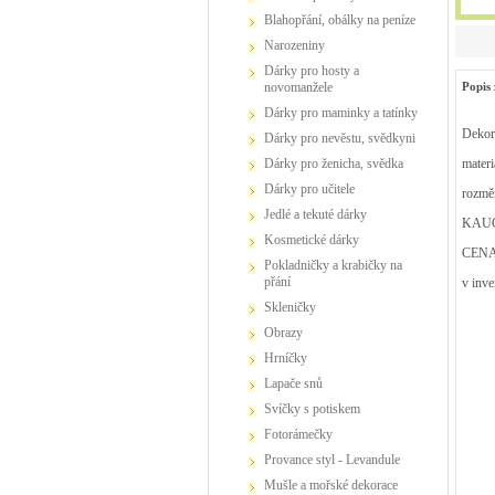
Blahopřání, obálky na peníze
Narozeniny
Dárky pro hosty a
Popis 
novomanžele
Dárky pro maminky a tatínky
Dekora
Dárky pro nevěstu, svědkyni
materi
Dárky pro ženicha, svědka
Dárky pro učitele
rozmě
Jedlé a tekuté dárky
KAUC
Kosmetické dárky
CENA
Pokladničky a krabičky na
přání
v inve
Skleničky
Obrazy
Hrníčky
Lapače snů
Svíčky s potiskem
Fotorámečky
Provance styl - Levandule
Mušle a mořské dekorace