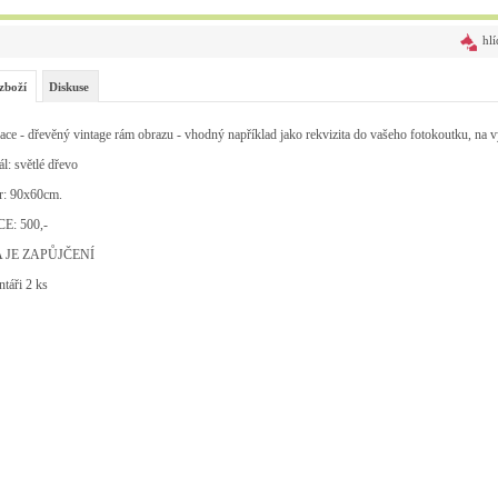
hlí
zboží
Diskuse
ce - dřevěný vintage rám obrazu - vhodný například jako rekvizita do vašeho fotokoutku, na vy
ál: světlé dřevo
r: 90x60cm.
E: 500,-
 JE ZAPŮJČENÍ
ntáři 2 ks