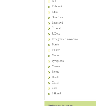
Bílá
Krémová
Žlutá
Oranžová
Lososová
Červená
Růžová
Rosegold - růžovozlatá
Bordo
Fialová
Modrá
Tyrkysová
Mátová
Zelená
Hnědá
Černá
Zlatá
Stříbrná
Půjčovna dekorací