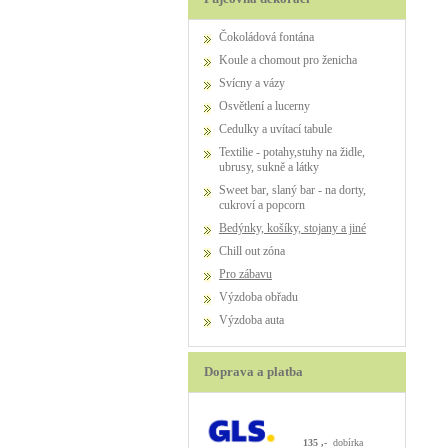
Čokoládová fontána
Koule a chomout pro ženicha
Svícny a vázy
Osvětlení a lucerny
Cedulky a uvítací tabule
Textilie - potahy,stuhy na židle,
ubrusy, sukně a látky
Sweet bar, slaný bar - na dorty,
cukroví a popcorn
Bedýnky, košíky, stojany a jiné
Chill out zóna
Pro zábavu
výzdoba obřadu
výzdoba auta
Doprava a platba
135 ,-
dobírka