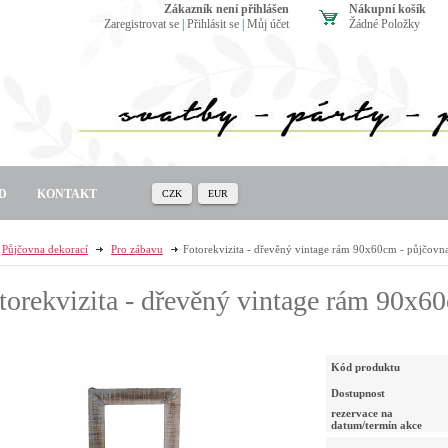
zákazník není přihlášen
Nákupní košík
Zaregistrovat se
|
Přihlásit se
|
Můj účet
Žádné Položky
D
KONTAKT
CZK
EUR
Půjčovna dekorací
Pro zábavu
Fotorekvizita - dřevěný vintage rám 90x60cm - půjčovn
torekvizita - dřevěný vintage rám 90x6
Kód produktu
Dostupnost
rezervace na
datum/termín akce