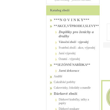
PŮJČOVNA
PŮJČOVNA
Katalog zboží
***N O V I N K Y***
**AKCE,VÝPRODEJ,SLEVY**
Doplňky pro ženichy a
družby
vánoční zboží - výprodej
svatební zboží - akce, výprodej
jarní výprodej
ostatní - výprodej
**SEZÓNNÍ NABÍDKA**
jarní dekorace
Andělé
Cukrářské potřeby
Cukrovinky, čokolády a mandle
Dárkové zboží
Dárkové krabičky, tašky a
papíry
Dárkové poukazy