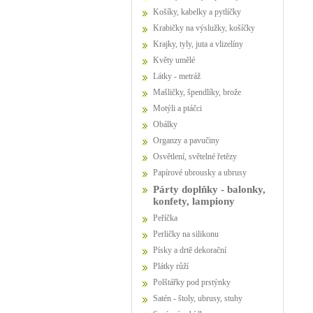
Košíky, kabelky a pytlíčky
Krabičky na výslužky, košíčky
Krajky, tyly, juta a vlizelíny
Květy umělé
Látky - metráž
Mašličky, špendlíky, brože
Motýli a ptáčci
Obálky
Organzy a pavučiny
Osvětlení, světelné řetězy
Papírové ubrousky a ubrusy
Párty doplňky - balonky,
konfety, lampiony
Peříčka
Perličky na silikonu
Písky a drtě dekorační
Plátky růží
Polštářky pod prstýnky
Satén - štoly, ubrusy, stuhy