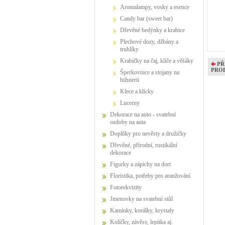
Aromalampy, vosky a esence
Candy bar (sweet bar)
Dřevěné bedýnky a krabice
Plechové dozy, džbány a
truhlíky
Krabičky na čaj, klíče a věšáky
PŘ
PRO
Šperkovnice a stojany na
bižuterii
Klece a klícky
Lucerny
Dekorace na auto - svatební
ozdoby na auta
Doplňky pro nevěsty a družičky
Dřevěné, přírodní, rustikální
dekorace
Figurky a zápichy na dort
Floristika, potřeby pro aranžování
Fotorekvizity
Jmenovky na svatební stůl
Kamínky, korálky, krystaly
Kolíčky, závěsy, lepítka aj.