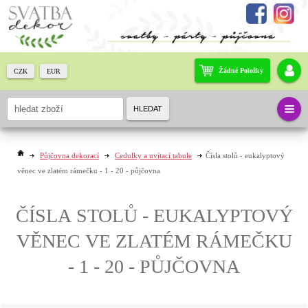
Žádné Položky
CZK
EUR
HLEDAT
Půjčovna dekorací
Cedulky a uvítací tabule
Čísla stolů - eukalyptový
věnec ve zlatém rámečku - 1 - 20 - půjčovna
ČÍSLA STOLŮ - EUKALYPTOVÝ
VĚNEC VE ZLATÉM RÁMEČKU
- 1 - 20 - PŮJČOVNA