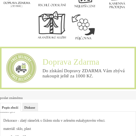
Doprava Zdarma
Do získání Dopravy ZDARMA Vám zbývá
nakoupit ještě za 1000 Kč.
poslat známému
Popis zboží
Diskuse
hlídací pes
Dekorace - zlatý rámeček s číslem stolu v zeleném eukalyptovém věnci.
materiál: sklo, plast