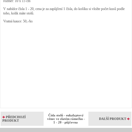
rozměr: 10 x 15 cm
V nabídce čísla 1 - 20, cena je za zapůjčení 1 čísla, do košíku si vložte počet kusů podle
toho, kolik máte stolů.
Vratná kauce: 50,-/ks
Čísla stolů - eukalyptový
PŘEDCHOZÍ
věnec ve zlatém rámečku -
DALŠÍ PRODUKT
PRODUKT
1 - 20 - půjčovna