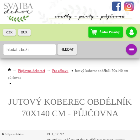
Žádné Položky
CZK
EUR
HLEDAT
Půjčovna dekorací
Pro zábavu
Jutový koberec obdélník 70x140 cm -
půjčovna
JUTOVÝ KOBEREC OBDÉLNÍK
70X140 CM - PŮJČOVNA
Kód produktu
PUJ_32592