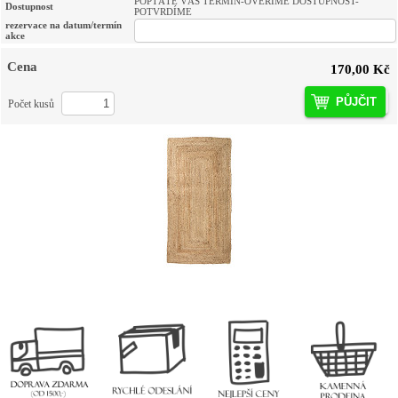
POPTÁTE VÁŠ TERMÍN-OVĚŘÍME DOSTUPNOST-
Dostupnost
POTVRDÍME
rezervace na datum/termín
akce
Cena
170,00 Kč
PŮJČIT
Počet kusů