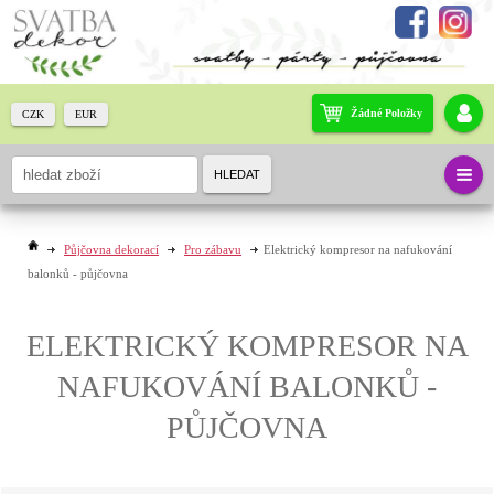
Žádné Položky
CZK
EUR
HLEDAT
Půjčovna dekorací
Pro zábavu
Elektrický kompresor na nafukování
balonků - půjčovna
ELEKTRICKÝ KOMPRESOR NA
NAFUKOVÁNÍ BALONKŮ -
PŮJČOVNA