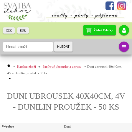
Žádné Položky
CZK
EUR
HLEDAT
Katalog zboží
Papírové ubrousky a ubrusy
Duni ubrousek 40x40cm,
4V - Dunilin proužek - 50 ks
DUNI UBROUSEK 40X40CM, 4V
- DUNILIN PROUŽEK - 50 KS
Výrobce
Duni