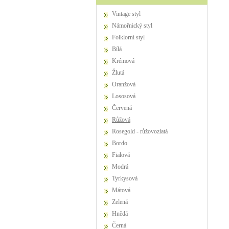
Vintage styl
Námořnický styl
Folklorní styl
Bílá
Krémová
Žlutá
Oranžová
Lososová
Červená
Růžová
Rosegold - růžovozlatá
Bordo
Fialová
Modrá
Tyrkysová
Mátová
Zelená
Hnědá
Černá