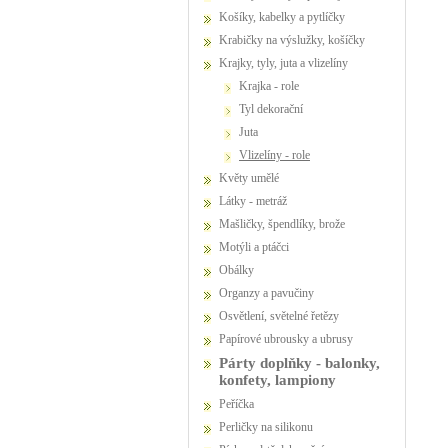
Košíky, kabelky a pytlíčky
Krabičky na výslužky, košíčky
Krajky, tyly, juta a vlizelíny
krajka - role
tyl dekorační
juta
vlizelíny - role
Květy umělé
Látky - metráž
Mašličky, špendlíky, brože
Motýli a ptáčci
Obálky
Organzy a pavučiny
Osvětlení, světelné řetězy
Papírové ubrousky a ubrusy
Párty doplňky - balonky,
konfety, lampiony
Peříčka
Perličky na silikonu