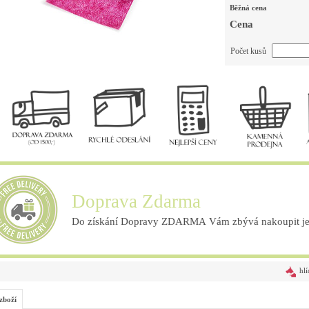
Běžná cena
Cena
Počet kusů
Doprava Zdarma
Do získání Dopravy ZDARMA Vám zbývá nakoupit ješ
hlí
zboží