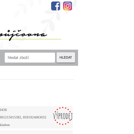
HLEDAT
0436
901215015382, 8591924063032
kladem