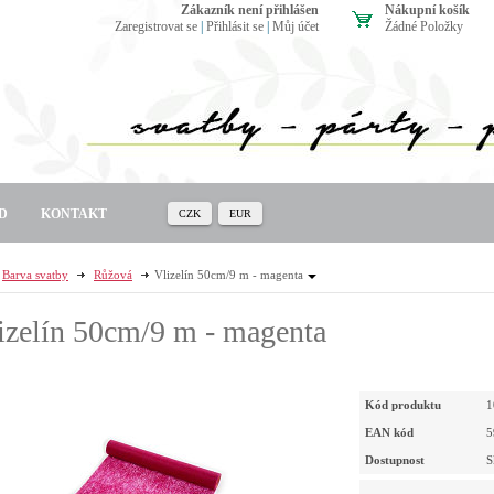
zákazník není přihlášen
Nákupní košík
Zaregistrovat se
|
Přihlásit se
|
Můj účet
Žádné Položky
D
KONTAKT
CZK
EUR
Barva svatby
Růžová
Vlizelín 50cm/9 m - magenta
izelín 50cm/9 m - magenta
Kód produktu
1
EAN kód
5
Dostupnost
S