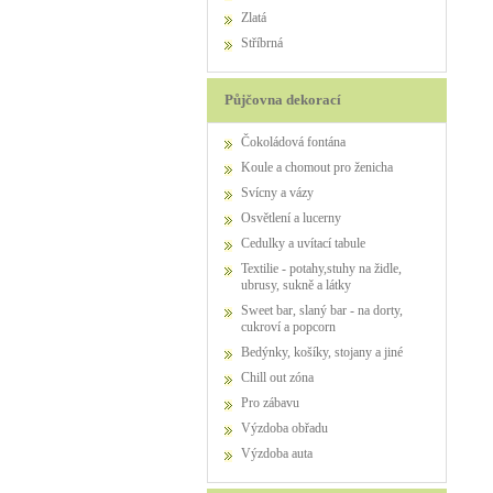
Zlatá
Stříbrná
Půjčovna dekorací
Čokoládová fontána
Koule a chomout pro ženicha
Svícny a vázy
Osvětlení a lucerny
Cedulky a uvítací tabule
Textilie - potahy,stuhy na židle,
ubrusy, sukně a látky
Sweet bar, slaný bar - na dorty,
cukroví a popcorn
Bedýnky, košíky, stojany a jiné
Chill out zóna
Pro zábavu
výzdoba obřadu
výzdoba auta