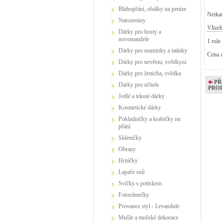
Blahopřání, obálky na peníze
Netkan
Narozeniny
Vlizel
Dárky pro hosty a
novomanžele
1 role
Dárky pro maminky a tatínky
Cena z
Dárky pro nevěstu, svědkyni
Dárky pro ženicha, svědka
PŘ
Dárky pro učitele
PRO
Jedlé a tekuté dárky
Kosmetické dárky
Pokladničky a krabičky na
přání
Skleničky
Obrazy
Hrníčky
Lapače snů
Svíčky s potiskem
Fotorámečky
Provance styl - Levandule
Mušle a mořské dekorace