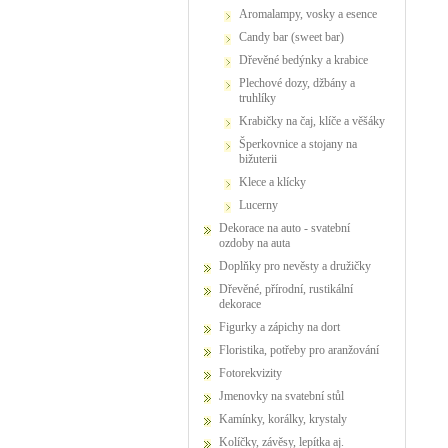
Aromalampy, vosky a esence
Candy bar (sweet bar)
Dřevěné bedýnky a krabice
Plechové dozy, džbány a
truhlíky
Krabičky na čaj, klíče a věšáky
Šperkovnice a stojany na
bižuterii
Klece a klícky
Lucerny
Dekorace na auto - svatební
ozdoby na auta
Doplňky pro nevěsty a družičky
Dřevěné, přírodní, rustikální
dekorace
Figurky a zápichy na dort
Floristika, potřeby pro aranžování
Fotorekvizity
Jmenovky na svatební stůl
Kamínky, korálky, krystaly
Kolíčky, závěsy, lepítka aj.