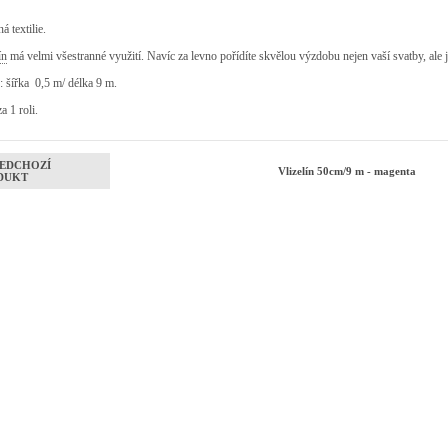
á textilie.
ín
má velmi všestranné využití. Navíc za levno pořídíte skvělou výzdobu nejen vaší svatby, ale j
 : šířka 0,5 m/ délka 9 m.
a 1 roli.
EDCHOZÍ
Vlizelín 50cm/9 m - magenta
DUKT