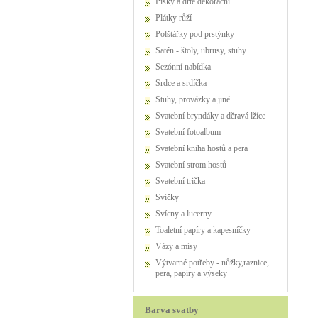
Písky a drtě dekorační
Plátky růží
Polštářky pod prstýnky
Satén - štoly, ubrusy, stuhy
Sezónní nabídka
Srdce a srdíčka
Stuhy, provázky a jiné
Svatební bryndáky a děravá lžíce
Svatební fotoalbum
Svatební kniha hostů a pera
Svatební strom hostů
Svatební trička
Svíčky
Svícny a lucerny
Toaletní papíry a kapesníčky
Vázy a mísy
Výtvarné potřeby - nůžky,raznice,
pera, papíry a výseky
Barva svatby