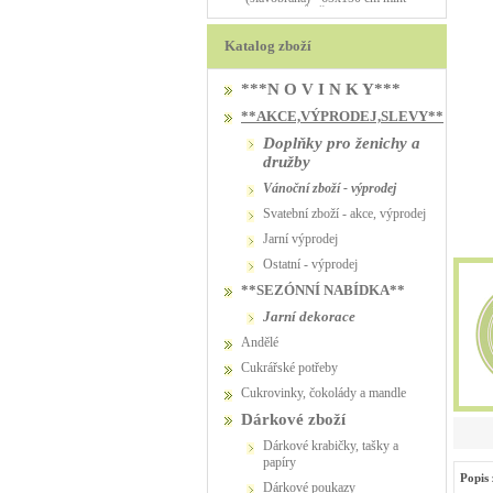
PŮJČOVNA
PŮJČOVNA
Katalog zboží
***N O V I N K Y***
**AKCE,VÝPRODEJ,SLEVY**
Doplňky pro ženichy a
družby
vánoční zboží - výprodej
svatební zboží - akce, výprodej
jarní výprodej
ostatní - výprodej
**SEZÓNNÍ NABÍDKA**
jarní dekorace
Andělé
Cukrářské potřeby
Cukrovinky, čokolády a mandle
Dárkové zboží
Dárkové krabičky, tašky a
papíry
Popis 
Dárkové poukazy