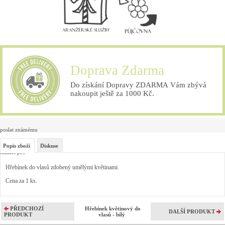
Doprava Zdarma
Do získání Dopravy ZDARMA Vám zbývá
nakoupit ještě za 1000 Kč.
poslat známému
Popis zboží
Diskuse
hlídací pes
Hřebínek do vlasů zdobený umělými květinami.
Cena za 1 ks.
PŘEDCHOZÍ
Hřebínek květinový do
DALŠÍ PRODUKT
PRODUKT
vlasů - bílý