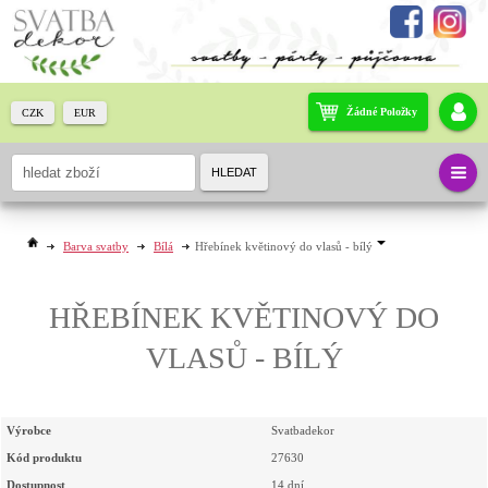
Žádné Položky
CZK
EUR
HLEDAT
Barva svatby
Bílá
Hřebínek květinový do vlasů - bílý
HŘEBÍNEK KVĚTINOVÝ DO
VLASŮ - BÍLÝ
Výrobce
Svatbadekor
Kód produktu
27630
Dostupnost
14 dní