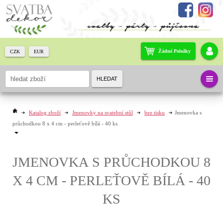
Žádné Položky
CZK
EUR
HLEDAT
Katalog zboží
Jmenovky na svatební stůl
bez tisku
Jmenovka s
průchodkou 8 x 4 cm - perleťově bílá - 40 ks
JMENOVKA S PRŮCHODKOU 8
X 4 CM - PERLEŤOVĚ BÍLÁ - 40
KS