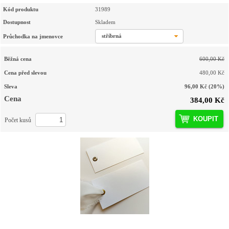
Kód produktu
31989
Dostupnost
Skladem
stříbrná
Průchodka na jmenovce
Běžná cena
600,00 Kč
Cena před slevou
480,00 Kč
Sleva
96,00 Kč
(20%)
Cena
384,00 Kč
KOUPIT
Počet kusů