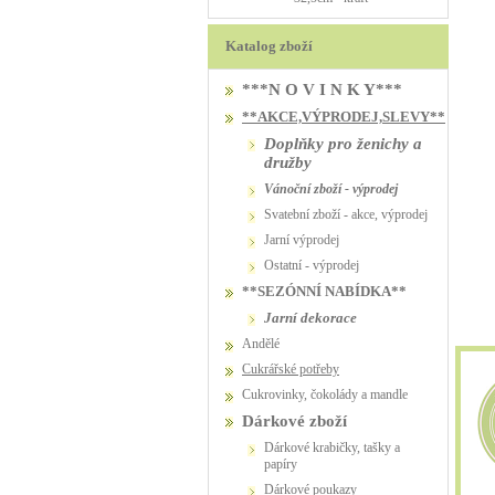
Katalog zboží
***N O V I N K Y***
**AKCE,VÝPRODEJ,SLEVY**
Doplňky pro ženichy a
družby
vánoční zboží - výprodej
svatební zboží - akce, výprodej
jarní výprodej
ostatní - výprodej
**SEZÓNNÍ NABÍDKA**
jarní dekorace
Andělé
Cukrářské potřeby
Cukrovinky, čokolády a mandle
Dárkové zboží
Dárkové krabičky, tašky a
papíry
Dárkové poukazy