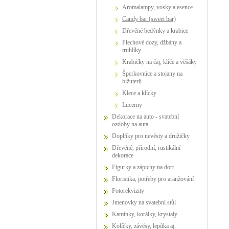
Aromalampy, vosky a esence
Candy bar (sweet bar)
Dřevěné bedýnky a krabice
Plechové dozy, džbány a
truhlíky
Krabičky na čaj, klíče a věšáky
Šperkovnice a stojany na
bižuterii
Klece a klícky
Lucerny
Dekorace na auto - svatební
ozdoby na auta
Doplňky pro nevěsty a družičky
Dřevěné, přírodní, rustikální
dekorace
Figurky a zápichy na dort
Floristika, potřeby pro aranžování
Fotorekvizity
Jmenovky na svatební stůl
Kamínky, korálky, krystaly
Kolíčky, závěsy, lepítka aj.