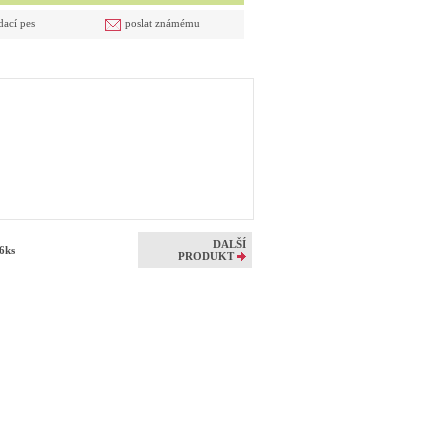
dací pes
poslat známému
DALŠÍ
 6ks
PRODUKT