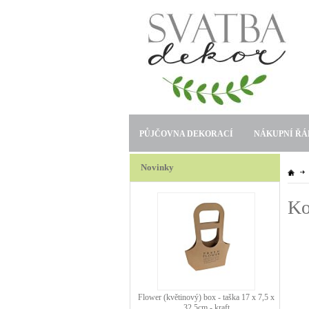
PŮJČOVNA DEKORACÍ
NÁKUPNÍ ŘÁ
Novinky
Ko
Flower (květinový) box - taška 17 x 7,5 x
32,5cm - kraft