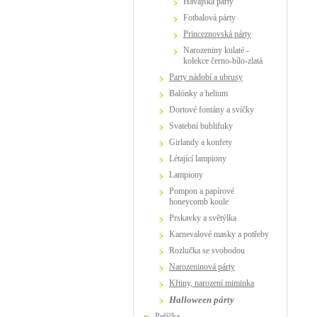
Havajská párty
Fotbalová párty
Princeznovská párty
Narozeniny kulaté -
kolekce černo-bílo-zlatá
party nádobí a ubrusy
Balónky a helium
dortové fontány a svíčky
Svatební bublifuky
girlandy a konfety
létající lampiony
lampiony
pompon a papírové
honeycomb koule
prskavky a světýlka
karnevalové masky a potřeby
Rozlučka se svobodou
narozeninová párty
křtiny, narození miminka
Halloween párty
Peříčka