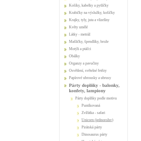
Košíky, kabelky a pytlíčky
Krabičky na výslužky, košíčky
Krajky, tyly, juta a vlizelíny
Květy umělé
Látky - metráž
Mašličky, špendlíky, brože
Motýli a ptáčci
Obálky
Organzy a pavučiny
Osvětlení, světelné řetězy
Papírové ubrousky a ubrusy
Párty doplňky - balonky,
konfety, lampiony
Párty doplňky podle motivu
Puntíkovaná
Zvířátka - safari
Unicorn (jednorožec)
Pirátská párty
Dinosaurus párty