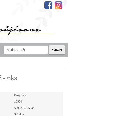
HLEDAT
 - 6ks
PartyDeco
16564
5902230705234
Skladem