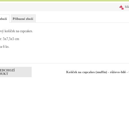
hlí
zboží
Příbuzné zboží
vý košíček na cupcakes.
r: 5x7,5x5 cm
a 6 ks.
EDCHOZÍ
Košíček na cupcakes (muffin) - růžovo-bílé -
DUKT