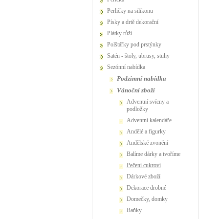
Perličky na silikonu
Písky a drtě dekorační
Plátky růží
Polštářky pod prstýnky
Satén - štoly, ubrusy, stuhy
Sezónní nabídka
podzimní nabídka
vánoční zboží
adventní svícny a
podložky
adventní kalendáře
andělé a figurky
andělské zvonění
balíme dárky a tvoříme
pečení cukroví
dárkové zboží
dekorace drobné
domečky, domky
baňky