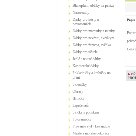
Blahopřání, obálky na peníze
Narozeniny
Dárky pro hosty a
Popis 
novomanžele
Dárky pro maminky a tatínky
Papíro
Dárky pro nevěstu, svědkyni
průmě
Dárky pro ženicha, svědka
Cena z
Dárky pro učitele
Jedlé a tekuté dárky
Kosmetické dárky
Pokladničky a krabičky na
PŘ
přání
PRO
Skleničky
Obrazy
Hrníčky
Lapače snů
Svíčky s potiskem
Fotorámečky
Provance styl - Levandule
Mušle a mořské dekorace