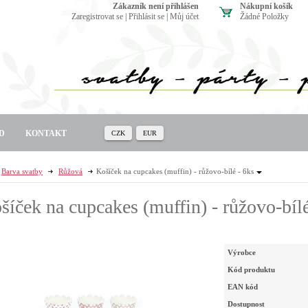
zákazník není přihlášen
Nákupní košík
Zaregistrovat se
|
Přihlásit se
|
Můj účet
Žádné Položky
D
KONTAKT
CZK
EUR
Barva svatby
Růžová
Košíček na cupcakes (muffin) - růžovo-bílé - 6ks
šíček na cupcakes (muffin) - růžovo-bílé
Výrobce
Kód produktu
EAN kód
Dostupnost