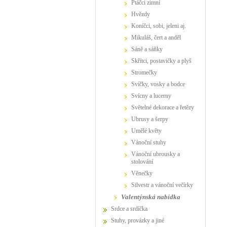
ptáčci zimní
hvězdy
koníčci, sobi, jeleni aj.
Mikuláš, čert a anděl
sáně a sáňky
skřítci, postavičky a plyš
stromečky
svíčky, vosky a bodce
svícny a lucerny
světelné dekorace a řetězy
ubrusy a šerpy
umělé květy
vánoční stuhy
vánoční ubrousky a
stolování
věnečky
Silvestr a vánoční večírky
valentýnská nabídka
Srdce a srdíčka
Stuhy, provázky a jiné