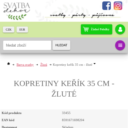
Žádné Položky
CZK
EUR
HLEDAT
Barva svatby
Žlutá
Kopretiny keřík 35 cm - žluté
KOPRETINY KEŘÍK 35 CM -
ŽLUTÉ
Kód produktu
33455
EAN kód
8591671698204
Dostupnost
Skladem