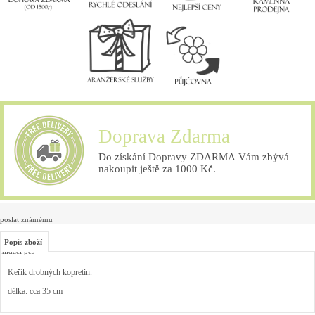
Doprava Zdarma
Do získání Dopravy ZDARMA Vám zbývá
nakoupit ještě za 1000 Kč.
poslat známému
Popis zboží
hlídací pes
Keřík drobných kopretin.
délka: cca 35 cm