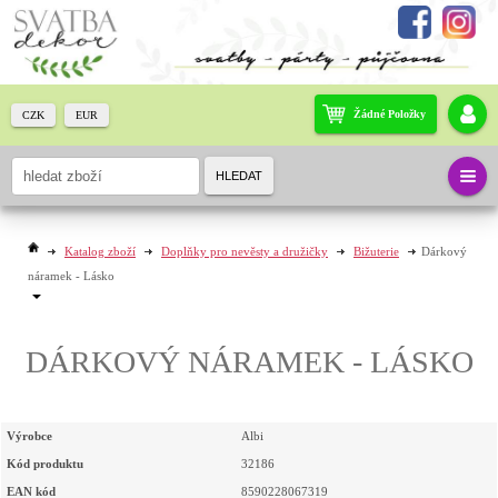
Žádné Položky
CZK
EUR
HLEDAT
Katalog zboží
Doplňky pro nevěsty a družičky
Bižuterie
Dárkový
náramek - Lásko
DÁRKOVÝ NÁRAMEK - LÁSKO
Výrobce
Albi
Kód produktu
32186
EAN kód
8590228067319