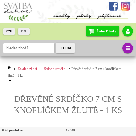
Žádné Položky
CZK
EUR
HLEDAT
Katalog zboží
Srdce a srdíčka
Dřevěné srdíčko 7 cm s knoflíčkem
žluté - 1 ks
DŘEVĚNÉ SRDÍČKO 7 CM S
KNOFLÍČKEM ŽLUTÉ - 1 KS
Kód produktu
19048