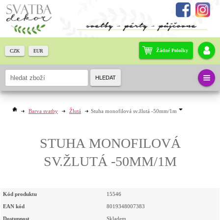
Žádné Položky
CZK
EUR
HLEDAT
Barva svatby
Žlutá
Stuha monofilová sv.žlutá -50mm/1m
STUHA MONOFILOVÁ
SV.ŽLUTÁ -50MM/1M
Kód produktu
15546
EAN kód
8019348007383
Dostupnost
Skladem