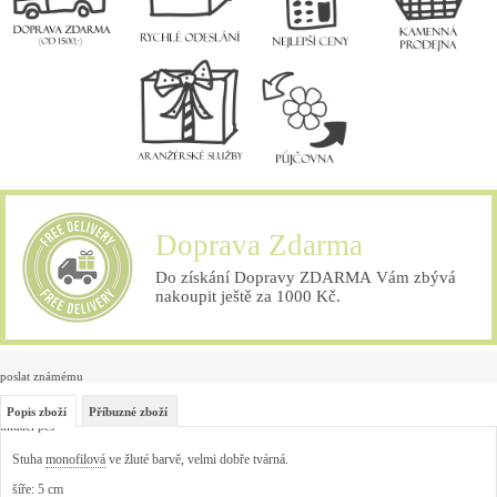
Doprava Zdarma
Do získání Dopravy ZDARMA Vám zbývá
nakoupit ještě za 1000 Kč.
poslat známému
Popis zboží
Příbuzné zboží
hlídací pes
Stuha
monofilová
ve žluté barvě, velmi dobře tvárná.
šíře: 5 cm