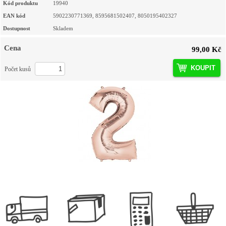
Kód produktu
19940
EAN kód
5902230771369, 8595681502407, 8050195402327
Dostupnost
Skladem
Cena
99,00 Kč
KOUPIT
Počet kusů