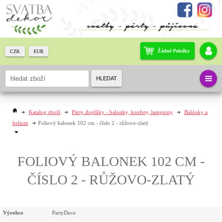
Žádné Položky
CZK
EUR
HLEDAT
Katalog zboží
Párty doplňky - balonky, konfety, lampiony
Balónky a
helium
Foliový balonek 102 cm - číslo 2 - růžovo-zlatý
FOLIOVÝ BALONEK 102 CM -
ČÍSLO 2 - RŮŽOVO-ZLATÝ
Výrobce
PartyDeco