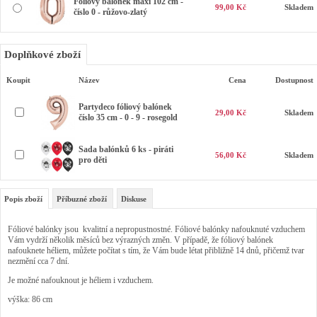
Foliový balonek maxi 102 cm -
99,00 Kč
Skladem
číslo 0 - růžovo-zlatý
Doplňkové zboží
Koupit
Název
Cena
Dostupnost
Partydeco fóliový balónek
29,00 Kč
Skladem
číslo 35 cm - 0 - 9 - rosegold
Sada balónků 6 ks - piráti
56,00 Kč
Skladem
pro děti
Popis zboží
Příbuzné zboží
Diskuse
Fóliové balónky jsou kvalitní a nepropustnostné. Fóliové balónky nafouknuté vzduchem
Vám vydrží několik měsíců bez výrazných změn. V případě, že fóliový balónek
nafouknete héliem, můžete počítat s tím, že Vám bude létat přibližně 14 dnů, přičemž tvar
nezmění cca 7 dní.
Je možné nafouknout je héliem i vzduchem.
výška: 86 cm