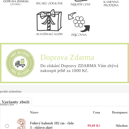
Doprava Zdarma
Do získání Dopravy ZDARMA Vám zbývá
nakoupit ještě za 1000 Kč.
poslat známému
Varianty zboží
hlídací pes
Název
Cena
Dostupnost
Foliový balonek 102 cm - číslo
99,00 Kč
Skladem
3 - růžovo-zlatý